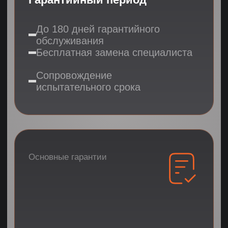
03
1 день
Профессиональная
оценка
Оценка hard skills
База 50 000+ специалистов
DISC - определение типа личности
Кейс-тестирование
Автоматический поиск и отбор
кандидатов 24/7
Анализ результатов
Результат:
3
финальных
кандидата
04
7 дней
Успешный старт