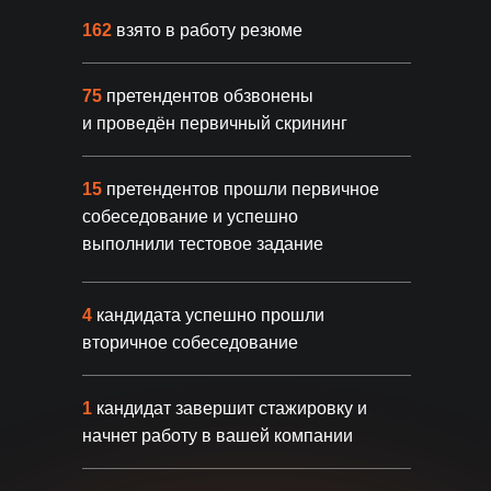
162
взято в работу резюме
Гарантийный период
75
претендентов обзвонены
До 180 дней гарантийного
и проведён первичный скрининг
обслуживания
Бесплатная замена специалиста
Сопровождение
15
претендентов прошли первичное
испытательного срока
собеседование и успешно
выполнили тестовое задание
Основные гарантии
4
кандидата успешно прошли
вторичное собеседование
1
кандидат завершит стажировку и
Прозрачности
начнет работу в вашей компании
Ежедневные отчеты о поиске