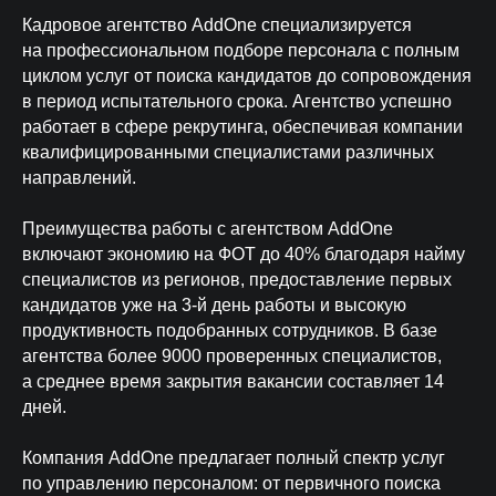
Кадровое агентство AddOne специализируется
на профессиональном подборе персонала с полным
циклом услуг от поиска кандидатов до сопровождения
в период испытательного срока. Агентство успешно
работает в сфере рекрутинга, обеспечивая компании
Комплексное сопровождение
квалифицированными специалистами различных
От ежедневных отчетов до системы
направлений.
адаптации и KPI
Преимущества работы с агентством AddOne
включают экономию на ФОТ до 40% благодаря найму
специалистов из регионов, предоставление первых
кандидатов уже на 3-й день работы и высокую
продуктивность подобранных сотрудников. В базе
агентства более 9000 проверенных специалистов,
а среднее время закрытия вакансии составляет 14
дней.
Компания AddOne предлагает полный спектр услуг
по управлению персоналом: от первичного поиска