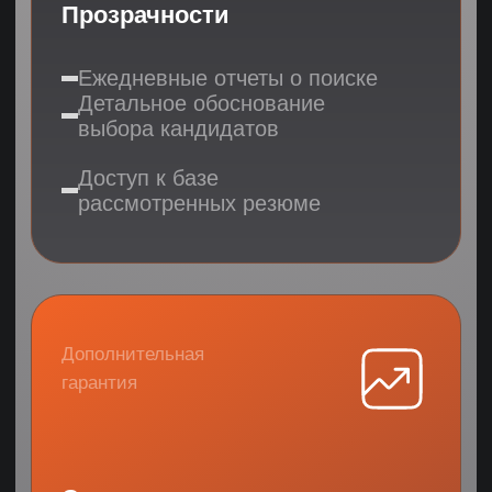
3 тестовых дня и 7 дней стажировки
Настройка KPI и отчетности
Программа адаптации
Результат:
эффективный
сотрудник
Напишите ваши пожелания,
чтобы мы вам отправили
3 подходящих кандидата
Выберете все необходимые направления
НЕ ЗНАЮ
МАРКЕТПЛЕЙСЫ
HR