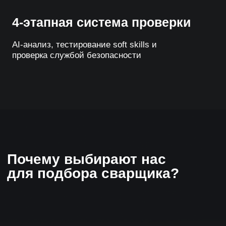
92%
80%
Рейтинг
Процент повторных
удовлетворенности
обращений
1 год +