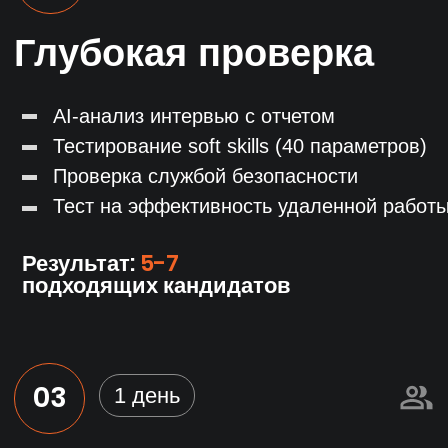
Социальные сети
Linkedln
Telegram
Behance
Skype
Slack
Gitter