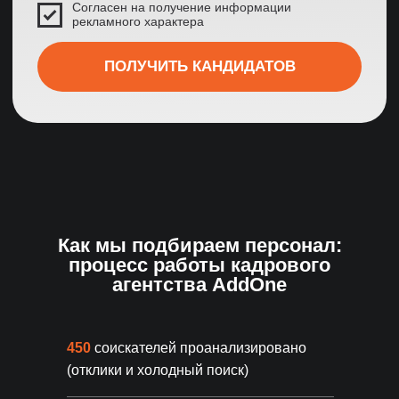
Основные гарантии
Гарантия до 180 дней
Бесплатная замена
специалиста + 3 тестовых
дня
Качество
Проверка службой безопасности
Как мы подбираем персонал:
4-этапная система проверки
процесс работы кадрового
3 тестовых дня бесплатно
агентства AddOne
450
соискателей проанализировано
Основные гарантии
(отклики и холодный поиск)