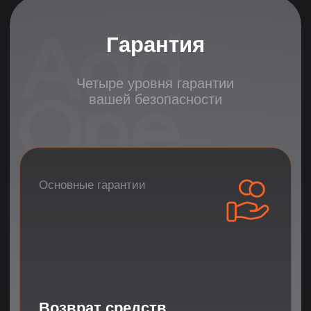
FREE
Попробуйте 3
дня бесплатно
Профильная экспертиза
Знаем все нюансы найма таргетолога
ПОЛУЧИТЬ 3 ПОДХОДЯЩИХ КАНДИДАТА
и точные критерии оценки
ПОЛУЧИТЬ