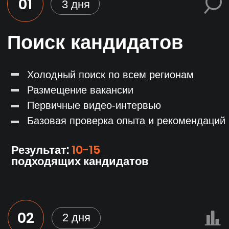
Behance
Freelance.ru
Forumhouse
Dribble
DocDoc
Региональные
StackOverFlow
форумы
Github
И еще 70 сайтов
с помощью
технологии X-Ray
и Boolean Search
Доски объявлений и агрегаторы
Avito
Profi.ru
Яндекс услуги
Remontnik
Из рук в руки
FL.ru
Youla
Jooble
Youdo