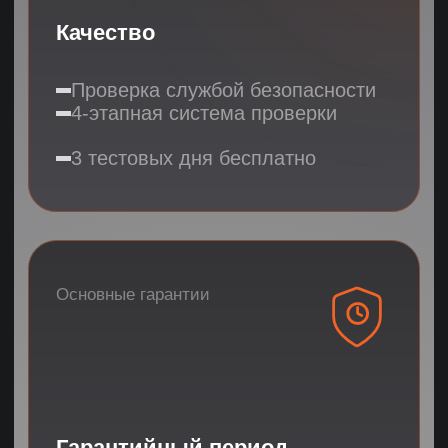
Первичные видео-интервью
Базовая проверка опыта и рекомендаций
Результат:
10-15
подходящих кандидатов
02
2 дня
Глубокая проверка
AI-анализ интервью с отчетом
Тестирование soft skills (40 параметров)
Проверка службой безопасности
Тест на эффективность удаленной работы
Результат:
5-7
подходящих кандидатов