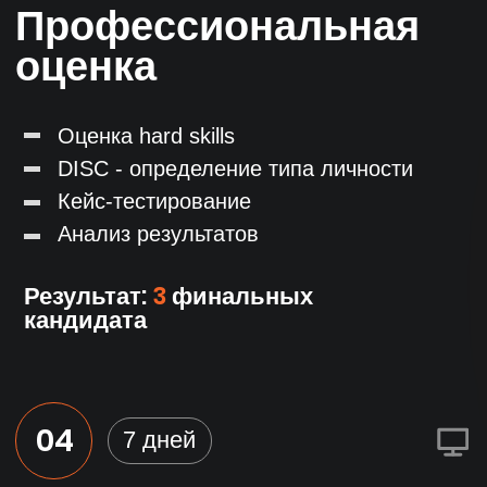
JOB-сайты
HH.ru
Superjob
Rabota.ru
Joblab.ru
Zarplata.ru
и другие
Собственная база