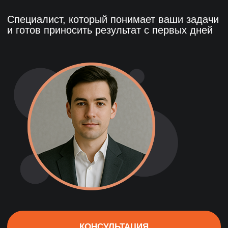
Красноярск
+7 391 263-39-48
Пермь
+7 342 264-02-05
Волгоград
+7 844 263-68-69
Воронеж
+7 473 203-08-40
Челябинск
+7 351 272-54-59
КОНСУЛЬТАЦИЯ
Уфа
+7 347 213-23-50
Бесплатно, от ведущего эксперта
Add
One