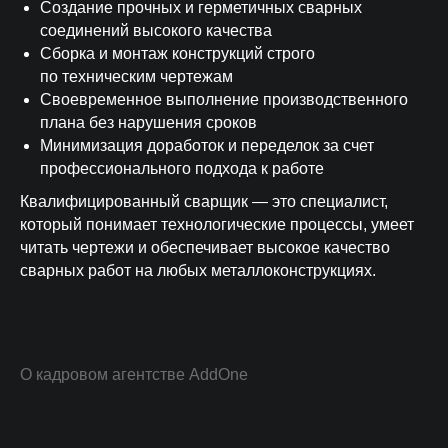
Создание прочных и герметичных сварных
проверенных
среднее время
соединений высокого качества
специалистов в базе
закрытия вакансии
Сборка и монтаж конструкций строго
до 45%
3-ий день
по техническим чертежам
Своевременное выполнение производственного
экономия на ФОТ благодаря
на 3-ий день уже
найму из регионов
первые кандидаты
плана без нарушения сроков
Минимизация доработок и переделок за счет
профессионального подхода к работе
Получите 3 подходящих
кандидата уже послезавтра
Квалифицированный сварщик — это специалист,
который понимает технологические процессы, умеет
читать чертежи и обеспечивает высокое качество
сварных работ на любых металлоконструкциях.
Даю согласие на обработку персональных данных
О кадровом агентстве AddOne
Согласен на получение информации
рекламного характера
ПОЛУЧИТЬ КАНДИДАТОВ