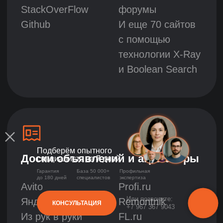
Подберём опытного
специалиста за 7 дней
Гарантия
База 50 000+
Профильная
до 180 дней
специалистов
экспертиза
Или позвоните:
КОНСУЛЬТАЦИЯ
+7 967 367 9043