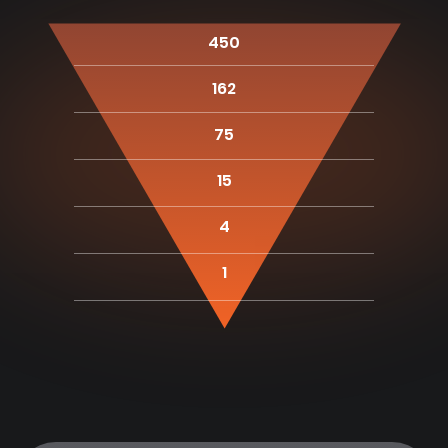
Детальное обоснование
выбора кандидатов
450
Доступ к базе
рассмотренных резюме
162
75
Дополнительная
15
гарантия
4
Статистика
1
надежности
93% клиентов становятся
постоянными
Всего 9.8% обращений за заменой
78% клиентов приходят
по рекомендации