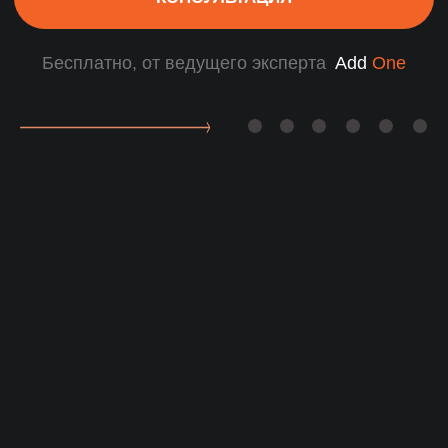
4-этапная система проверки
AI-анализ, тестирование soft skills и
проверка службой безопасности
Почему выбирают нас
для подбора сварщика?