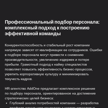
Профессиональный подбор персонала:
комплексный подход к построению
эффективной команды
Профильная экспертиза
Конкурентоспособность и стабильный рост компании
Знаем все нюансы найма таргетолога
напрямую зависят от квалификации ее сотрудников. Ошибки
и точные критерии оценки
в подборе персонала могут привести к снижению
производительности, увеличению издержек и потере
прибыли. Грамотный подход к найму специалистов
позволяет повысить эффективность бизнес-процессов,
укрепить корпоративную культуру и минимизировать
текучесть кадров.
HR-агентство AddOne предлагает комплексное решение
по подбору персонала, ориентированное на достижение
стратегических целей бизнеса:
Глубокий анализ потребностей компании — разработка
профиля идеального кандидата с учетом отраслевых