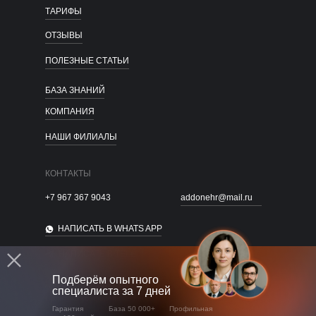
ТАРИФЫ
ОТЗЫВЫ
ПОЛЕЗНЫЕ СТАТЬИ
БАЗА ЗНАНИЙ
КОМПАНИЯ
НАШИ ФИЛИАЛЫ
КОНТАКТЫ
+7 967 367 9043
addonehr@mail.ru
НАПИСАТЬ В WHATS APP
НАПИСАТЬ В TELEGRAM
Подберём опытного
Договор оферты
специалиста за 7 дней
Политика конфиденциальности
Гарантия
База 50 000+
Профильная
Все права защищены.