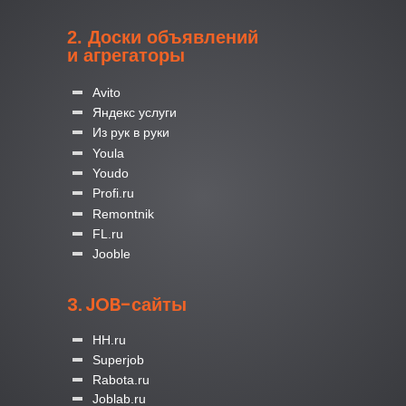
2. Доски объявлений
и агрегаторы
Avito
Яндекс услуги
Из рук в руки
Youla
Youdo
Profi.ru
Remontnik
FL.ru
Jooble
3. JOB-сайты
HH.ru
Superjob
Rabota.ru
Joblab.ru