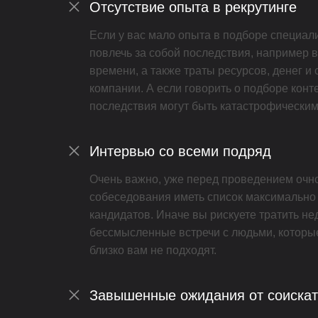
Отсутствие опыта в рекрутинге
Если у вас мало опыта в подборе специали
повлечь за собой последствия, например в
времени, а также траты ресурсов, денег и
компании. А если говорить о подборе конт
последствия могут быть катастрофическим
Интервью со всеми подряд
Очень важно, уже перед проведением очн
собеседования иметь список максимально
кандидатов. Иначе вы рискуете тратить не
бессмысленные встречи с людьми, которы
близко вам не подходят.
Завышенные ожидания от соиска