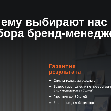
Результат за 14 дн
Первые кандидаты на 3-й день,
или вернем предоплату
ему выбирают нас
бора бренд-менедж
Комплексное
сопровождение
От ежедневных отчетов до
системы адаптации и KPI