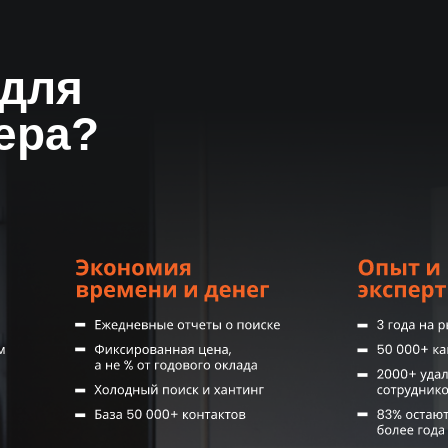
ей
 для
ера?