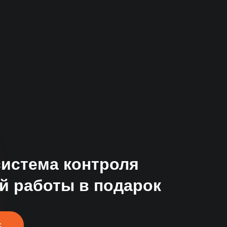
за
система контроля
й работы в подарок
С