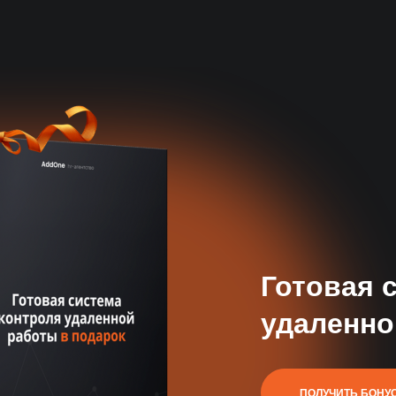
Профильная эксперти
Знаем все нюансы найма таргетолога и
точные критерии оценки
Готовая 
удаленно
База 50 000+
специалистов
Автоматический поиск и
ПОЛУЧИТЬ БОНУ
отбор кандидатов 24/7