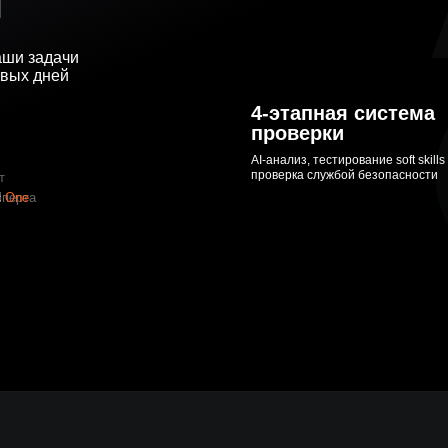
й
ВЕБ-ДИЗАЙНЕР
ПРОДАКТ-МЕНЕДЖЕР
аши задачи
ПРОДУКТ-ОУНЕР
рвых дней
ПОДБОР
4-этапная система
проверки
AI-анализ, тестирование soft skills
проверка службой безопасности
т
сперта
d
One