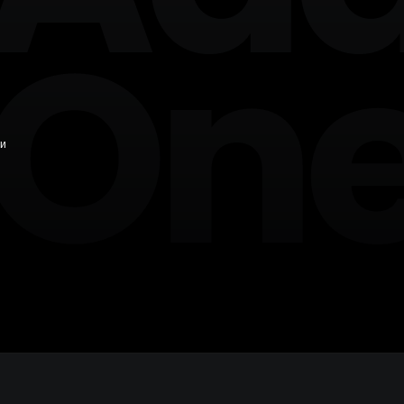
+7 846 254-51-05
Самара
+7 381 278-38-50
Омск
+7 391 263-39-48
Красноярск
+7 342 264-02-05
Пермь
 и
+7 844 263-68-69
Волгоград
+7 473 203-08-40
Воронеж
+7 351 272-54-59
Челябинск
+7 347 213-23-50
Уфа