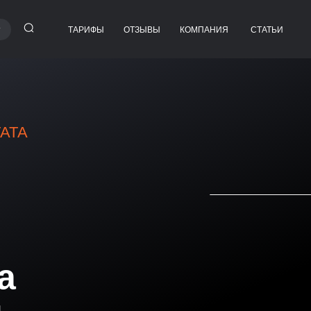
ТАРИФЫ
ОТЗЫВЫ
КОМПАНИЯ
СТАТЬИ
ра
МАРКЕТОЛОГ
РУКОВОДИТЕЛЬ ОТДЕЛА
 СЕРВИС
МАРКЕТИНГА
SMM-СПЕЦИАЛИСТ
ТАРГЕТОЛОГ
ТАТА
PPC-СПЕЦИАЛИСТ
РСОНАЛ
КОНТЕНТ-МЕНЕДЖЕР
БРЕНД-МЕНЕДЖЕР
МАРКЕТОЛОГ-АНАЛИТИК
ТРАФИК-МЕНЕДЖЕР
PR-МЕНЕДЖЕР
ДЕЛ
SEO-СПЕЦИАЛИСТ
а
ДИЗАЙНЕР
РЫ
ГРАФИЧЕСКИЙ ДИЗАЙНЕР