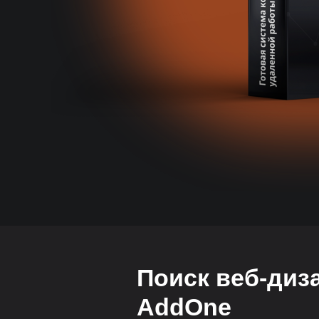
Поиск веб-диз
AddOne