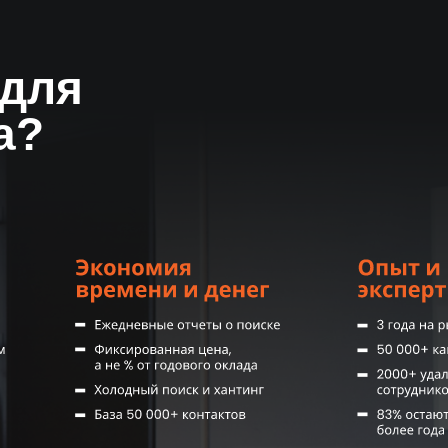
ей
 для
а?