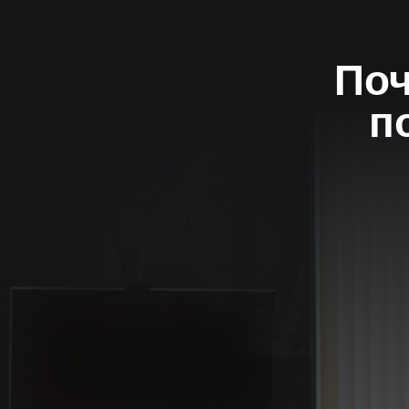
Поч
п