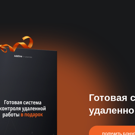
Профильная эксперти
Знаем все нюансы найма таргетолога и
точные критерии оценки
Готовая 
удаленно
База 50 000+
специалистов
Автоматический поиск и
ПОЛУЧИТЬ БОНУ
отбор кандидатов 24/7