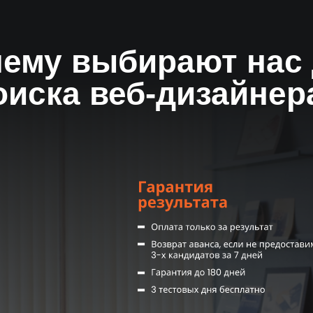
Результат за 14 дн
Первые кандидаты на 3-й день,
или вернем предоплату
ему выбирают нас
оиска веб-дизайнер
Комплексное
сопровождение
От ежедневных отчетов до
системы адаптации и KPI