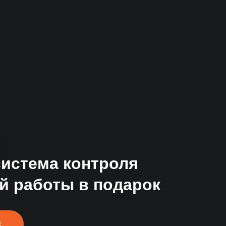
за
система контроля
й работы в подарок
С