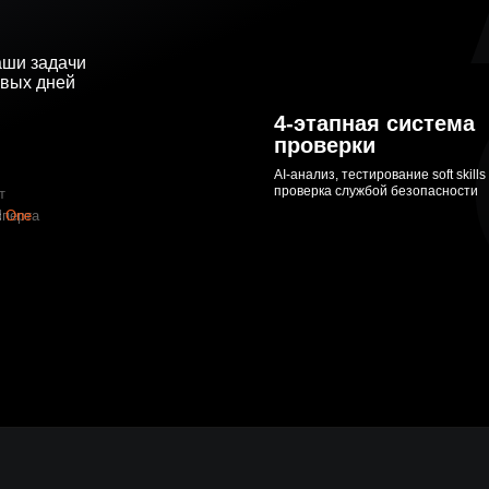
ВЕБ-ДИЗАЙНЕР
ПРОДАКТ-МЕНЕДЖЕР
аши задачи
ПРОДУКТ-ОУНЕР
рвых дней
ПОДБОР
4-этапная система
проверки
AI-анализ, тестирование soft skills
проверка службой безопасности
т
сперта
d
One