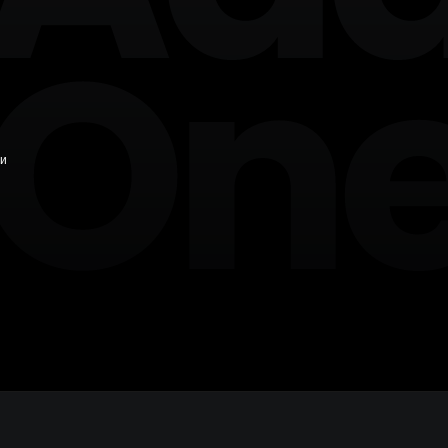
+7 846 254-51-05
Самара
+7 381 278-38-50
Омск
+7 391 263-39-48
Красноярск
+7 342 264-02-05
Пермь
 и
+7 844 263-68-69
Волгоград
+7 473 203-08-40
Воронеж
+7 351 272-54-59
Челябинск
+7 347 213-23-50
Уфа