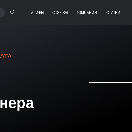
ТАРИФЫ
ОТЗЫВЫ
КОМПАНИЯ
СТАТЬИ
МАРКЕТОЛОГ
РУКОВОДИТЕЛЬ ОТДЕЛА
 СЕРВИС
МАРКЕТИНГА
SMM-СПЕЦИАЛИСТ
ТАРГЕТОЛОГ
ТАТА
PPC-СПЕЦИАЛИСТ
РСОНАЛ
КОНТЕНТ-МЕНЕДЖЕР
БРЕНД-МЕНЕДЖЕР
МАРКЕТОЛОГ-АНАЛИТИК
ТРАФИК-МЕНЕДЖЕР
йнера
PR-МЕНЕДЖЕР
ДЕЛ
SEO-СПЕЦИАЛИСТ
й
ДИЗАЙНЕР
РЫ
ГРАФИЧЕСКИЙ ДИЗАЙНЕР