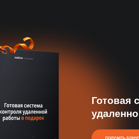
Профильная эксперт
Знаем все нюансы найма таргетолога
точные критерии оценки
Готовая 
удаленно
База 50 000+
специалистов
Автоматический поиск и
ПОЛУЧИТЬ БОНУ
отбор кандидатов 24/7