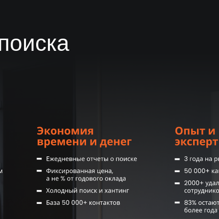
ней
вашей компании, тем дешевле вам получится стоимость подбора з
поиска
?