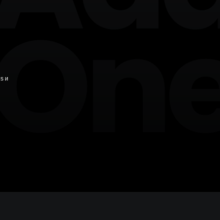
+7 846 254-51-05
Самара
+7 381 278-38-50
Омск
+7 391 263-39-48
Красноярск
+7 342 264-02-05
Пермь
ls и
+7 844 263-68-69
Волгоград
+7 473 203-08-40
Воронеж
+7 351 272-54-59
Челябинск
+7 347 213-23-50
Уфа