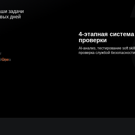
ВЕБ-ДИЗАЙНЕР
ПРОДАКТ-МЕНЕДЖЕР
аши задачи
рвых дней
ПРОДУКТ-ОУНЕР
ПОДБОР
4-этапная система
проверки
AI-анализ, тестирование soft skil
проверка службой безопасности
т
сперта
d
One
джера
: