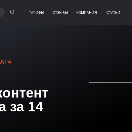
ТАРИФЫ
ОТЗЫВЫ
КОМПАНИЯ
СТАТЬИ
МАРКЕТОЛОГ
РУКОВОДИТЕЛЬ ОТДЕЛА
 СЕРВИС
МАРКЕТИНГА
SMM-СПЕЦИАЛИСТ
ТАРГЕТОЛОГ
PPC-СПЕЦИАЛИСТ
ТАТА
РСОНАЛ
КОНТЕНТ-МЕНЕДЖЕР
БРЕНД-МЕНЕДЖЕР
МАРКЕТОЛОГ-АНАЛИТИК
контент
ТРАФИК-МЕНЕДЖЕР
 за 14
PR-МЕНЕДЖЕР
ДЕЛ
SEO-СПЕЦИАЛИСТ
ДИЗАЙНЕР
РЫ
ГРАФИЧЕСКИЙ ДИЗАЙНЕР