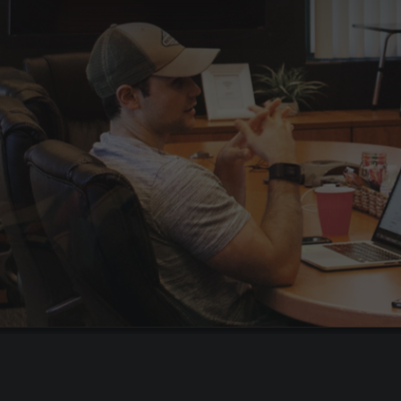
Поиск сотрудников
Отбор персонала
Найм персонала
Кадровый консалтинг
Подбор персонала на аутсорсинге
Хедхантинг