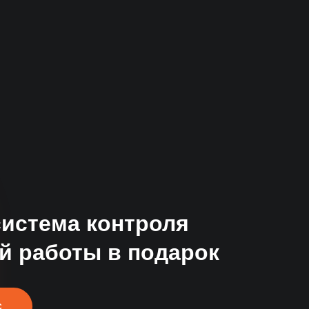
иза
 и
система контроля
й работы в подарок
С