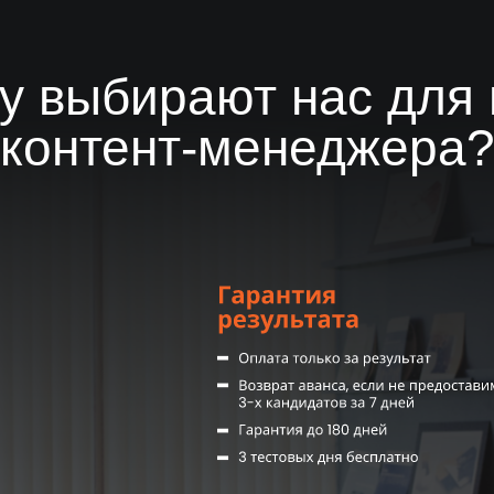
Результат за 14 д
 работу с подбора. Чем больше персонала останется работать в 
Первые кандидаты на 3-й день,
или вернем предоплату
у выбирают нас для 
к работным сайтам с базами резюме, рекламу вашей вакансии
андидатов предоставляем уже на 2-3-й день.
орое вы пригласите на работу.
контент-менеджера
Комплексное
сопровождение
От ежедневных отчетов до
системы адаптации и KPI