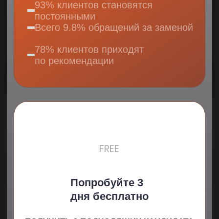
Результат:
HR-специалист: Стал ключевой фигурой
в процессе формирования команды
420 000 ₽
400%
1 Из 150
кандидатов
экономия
Эффективность
отобрали
на подборе
сотрудника
Благодаря работе команды ADD-ONE
мы нашли HR-специалиста, который сразу
включился в процессы и начал системно
выстраивать команду. Подбор был точным
и быстрым
Ольга Сергеева
Генеральный директор