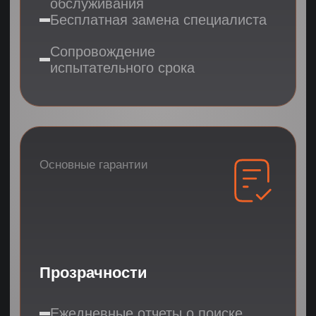
4 истории быстрого найма
удаленных специалистов
Подбор HR-специалиста
в eCommerce-компанию