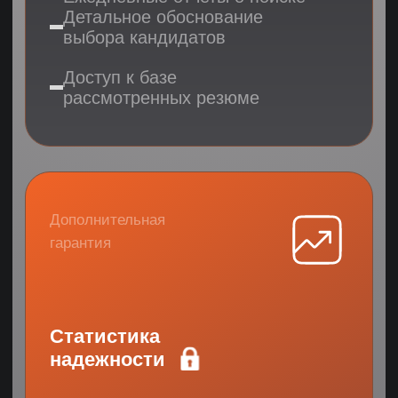
Результат:
Компания, торгующая на маркетплейсах
(Wildberries, Ozon, Яндекс Маркет),
столкнулась с проблемой высокой текучки
персонала. Задача — найти сильного HR-а,
способного выстроить систему «с нуля».
Проблема:
Высокая текучка персонала и
отсутствие базовых HR-процессов
Многие отделы не были
полностью укомплектованы
Организационная структура
только формировалась
Решение:
Разработали профиль с фокусом
на опыт удаленной работы
Внедрили систему отбора
по KPI с прошлых мест
Настроили программу адаптации