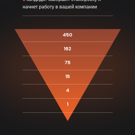
начнет работу в вашей компании
ПОДРОБНЕЕ
ПОДРОБНЕЕ
450
162
Примечания:
75
15
Зарплатная вилка зависит
от опыта и квалификации
Сроки найма указаны для кандидатов
среднего уровня
4
Данные актуальны для удаленного
формата работы
Зарплаты указаны без учета бонусов и KPI
1