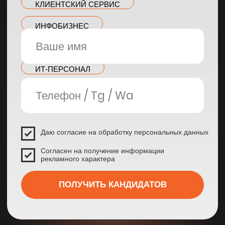
проверенных
среднее время
специалистов в базе
закрытия вакансии
до 45%
3-ий день
экономия на ФОТ благодаря
на 3-ий день уже
найму из регионов
первые кандидаты