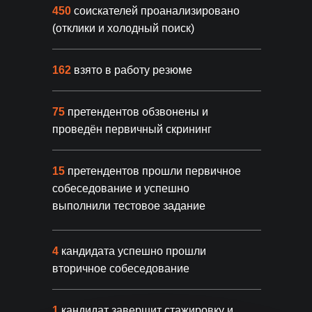
450
соискателей проанализировано
(отклики и холодный поиск)
162
взято в работу резюме
Направления
75
претендентов обзвонены и
Подбираем удаленных специалистов
для любых задач вашего бизнеса
проведён первичный скрининг
ВСЕ НАПРАВЛЕНИЯ
15
претендентов прошли первичное
собеседование и успешно
выполнили тестовое задание
Маркетплейсы
Маркетинг
от 5 дней
Менеджер по WB
Маркетолог
Менеджер по Ozon
Контент мене
4
кандидата успешно прошли
Руководитель отдела продаж
SMM-специал
и другие
и другие
вторичное собеседование
1
кандидат завершит стажировку и