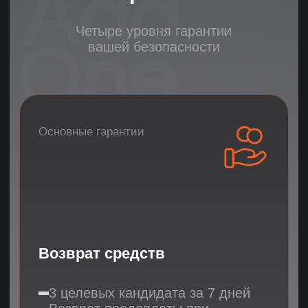
Детальное обоснование
выбора кандидатов
Доступ к базе
рассмотренных резюме
Дополнительная
гарантия
Статистика
надежности
93% клиентов становятся
постоянными
Всего 9.8% обращений за заменой
78% клиентов приходят
по рекомендации