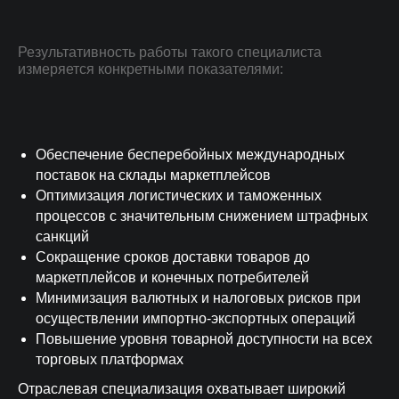
Результативность работы такого специалиста
измеряется конкретными показателями:
Обеспечение бесперебойных международных
поставок на склады маркетплейсов
Оптимизация логистических и таможенных
процессов с значительным снижением штрафных
санкций
Сокращение сроков доставки товаров до
маркетплейсов и конечных потребителей
Комплексное сопровождение
Минимизация валютных и налоговых рисков при
От ежедневных отчетов до системы
О КОМПАНИИ
осуществлении импортно-экспортных операций
адаптации и KPI
Повышение уровня товарной доступности на всех
торговых платформах
50 000
7 дней
Отраслевая специализация охватывает широкий