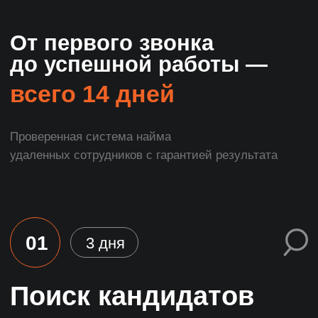
Habr.ru
Gitlab
Behance
Freelance.ru
Forumhouse
Dribble
DocDoc
Региональные
StackOverFlow
форумы
Github
И еще 70 сайтов
с помощью
технологии X-Ray
и Boolean Search
Доски объявлений и агрегаторы
Avito
Profi.ru
Яндекс услуги
Remontnik
Из рук в руки
FL.ru
Youla
Jooble
Youdo