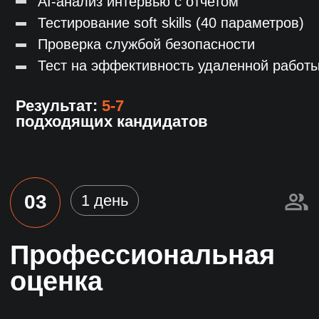
JOB-сайты
HH.ru
Superjob
Rabota.ru
Joblab.ru
Zarplata.ru
и другие
Собственная база