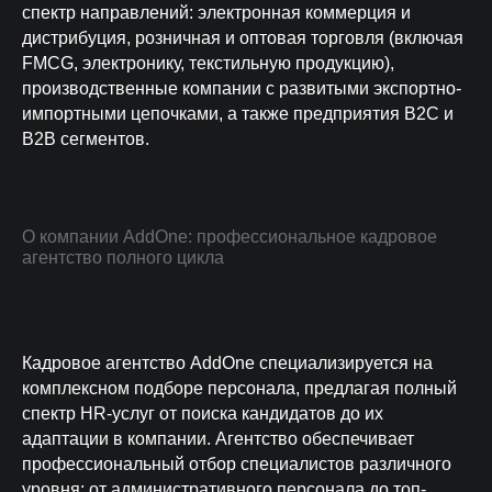
проверенных
среднее время
спектр направлений: электронная коммерция и
специалистов в базе
закрытия вакансии
дистрибуция, розничная и оптовая торговля (включая
до 45%
3-ий день
FMCG, электронику, текстильную продукцию),
производственные компании с развитыми экспортно-
экономия на ФОТ благодаря
на 3-ий день уже
найму из регионов
первые кандидаты
импортными цепочками, а также предприятия B2C и
B2B сегментов.
Получите 3 подходящих
кандидата уже послезавтра
О компании AddOne: профессиональное кадровое
агентство полного цикла
Кадровое агентство AddOne специализируется на
Даю согласие на обработку персональных данных
комплексном подборе персонала, предлагая полный
Согласен на получение информации
спектр HR-услуг от поиска кандидатов до их
рекламного характера
адаптации в компании. Агентство обеспечивает
ПОЛУЧИТЬ КАНДИДАТОВ
профессиональный отбор специалистов различного
уровня: от административного персонала до топ-