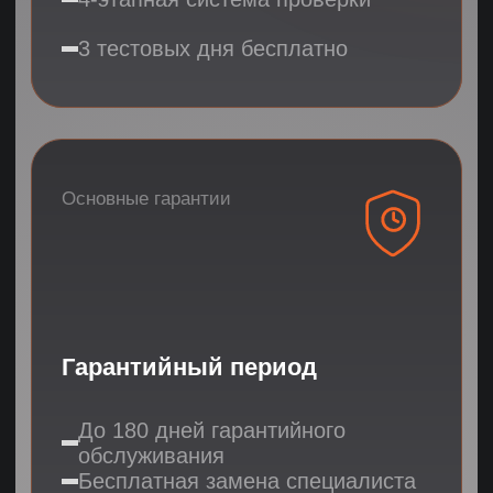
03
1 день
Профессиональная
оценка
Оценка hard skills
DISC - определение типа личности
Кейс-тестирование
Анализ результатов
Результат:
3
финальных
кандидата
04
7 дней
Успешный старт
3 тестовых дня и 7 дней стажировки