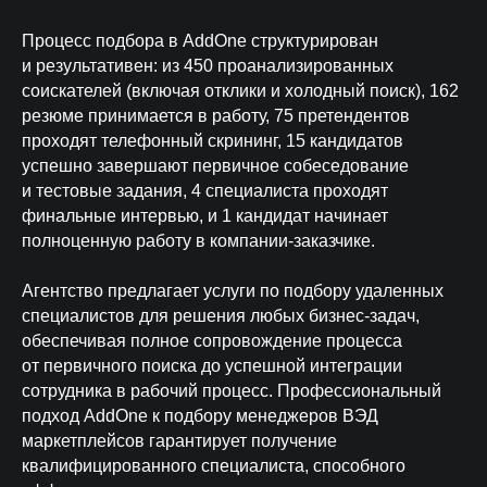
Процесс подбора в AddOne структурирован
и результативен: из 450 проанализированных
соискателей (включая отклики и холодный поиск), 162
резюме принимается в работу, 75 претендентов
проходят телефонный скрининг, 15 кандидатов
успешно завершают первичное собеседование
и тестовые задания, 4 специалиста проходят
финальные интервью, и 1 кандидат начинает
полноценную работу в компании-заказчике.
Агентство предлагает услуги по подбору удаленных
специалистов для решения любых бизнес-задач,
обеспечивая полное сопровождение процесса
от первичного поиска до успешной интеграции
сотрудника в рабочий процесс. Профессиональный
подход AddOne к подбору менеджеров ВЭД
маркетплейсов гарантирует получение
Гарантия до 180 дней
квалифицированного специалиста, способного
Бесплатная замена специалиста + 3