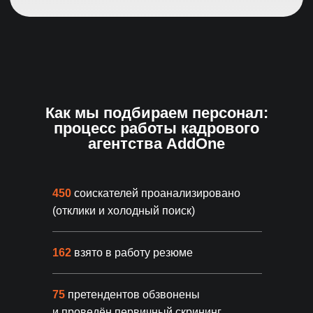
Гарантийный период
До 180 дней гарантийного
обслуживания
Бесплатная замена специалиста
Сопровождение
Как мы подбираем персонал:
испытательного срока
процесс работы кадрового
агентства AddOne
Основные гарантии
450
соискателей проанализировано
(отклики и холодный поиск)
162
взято в работу резюме
Прозрачности
Ежедневные отчеты о поиске
75
претендентов обзвонены
Детальное обоснование
и проведён первичный скрининг