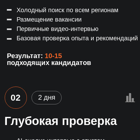
Социальные сети
Linkedln
Telegram
Behance
Skype
Slack
Gitter