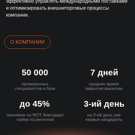
эффективно управлять международными поставками
тестовых дня
Гарантия
и оптимизировать внешнеторговые процессы
компании.
Четыре уровня гарантии
вашей безопасности
Основные гарантии
Возврат средств
3 целевых кандидата за 7 дней
Возврат предоплаты при
несоблюдении сроков
3 тестовых дня бесплатно