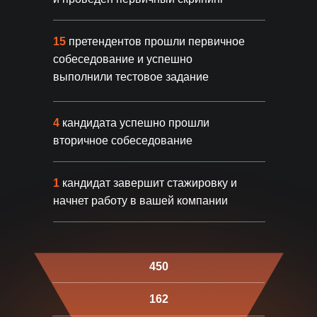
выбора кандидатов
Доступ к базе
Профильная экспертиза
рассмотренных резюме
15
претендентов прошли первичное
Знаем все нюансы найма таргетолога
собеседование и успешно
и точные критерии оценки
выполнили тестовое задание
Дополнительная
гарантия
4
кандидата успешно прошли
вторичное собеседование
Статистика
1
кандидат завершит стажировку и
надежности
начнет работу в вашей компании
93% клиентов становятся
постоянными
Всего 9.8% обращений за заменой
78% клиентов приходят
450
по рекомендации
162