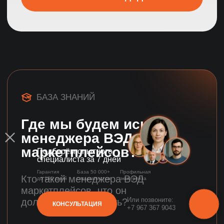
Полезные статьи
и информация
Подберём опытного
специалиста за 7 дней
Гарантия
База 50 000+
Профильная
до 180 дней
специалистов
экспертиза
Или позвоните:
КОНСУЛЬТАЦИЯ
+7 967 367 9043