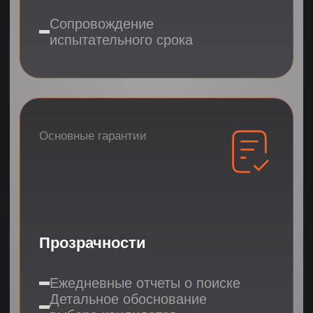
Настройка KPI и отчетности
Программа адаптации
Результат:
эффективный
сотрудник
Напишите ваши пожелания,
чтобы мы вам отправили
3 подходящих кандидата
Выберете все необходимые направления
НЕ ЗНАЮ
МАРКЕТПЛЕЙСЫ
HR
МАРКЕТИНГ