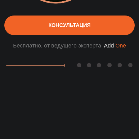
4-этапная система проверки
AI-анализ, тестирование soft skills
и проверка службой безопасности
Почему выбирают нас
для подбора менеджера
ВЭД маркетплейсов?