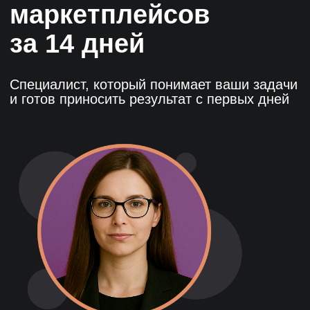
Красноярск
+7 391 263-39-48
Пермь
+7 342 264-02-05
Волгоград
+7 844 263-68-69
Воронеж
+7 473 203-08-40
Челябинск
+7 351 272-54-59
Уфа
+7 347 213-23-50
КОНСУЛЬТАЦИЯ
Бесплатно, от ведущего эксперта
Add
One