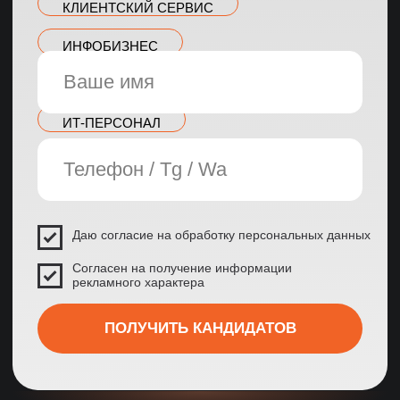
проверенных
среднее время
специалистов в базе
закрытия вакансии
до 45%
3-ий день
экономия на ФОТ благодаря
на 3-ий день уже
найму из регионов
первые кандидаты