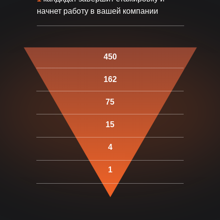
начнет работу в вашей компании
ПОДРОБНЕЕ
ПОДРОБНЕЕ
450
162
Примечания:
75
Зарплатная вилка зависит
15
от опыта и квалификации
Сроки найма указаны для кандидатов
среднего уровня
4
Данные актуальны для удаленного
формата работы
Зарплаты указаны без учета бонусов и KPI
1