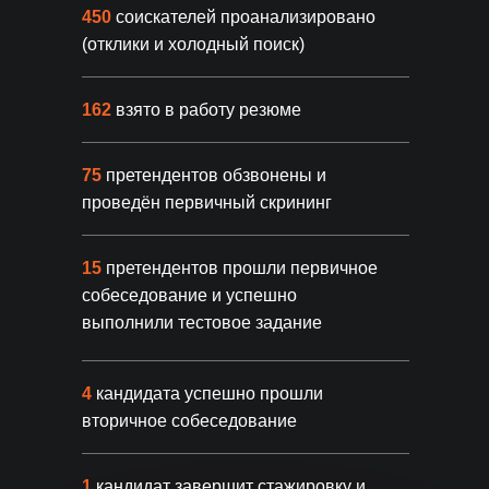
450
соискателей проанализировано
(отклики и холодный поиск)
162
взято в работу резюме
Направления
75
претендентов обзвонены и
Подбираем удаленных специалистов
для любых задач вашего бизнеса
проведён первичный скрининг
ВСЕ НАПРАВЛЕНИЯ
15
претендентов прошли первичное
собеседование и успешно
выполнили тестовое задание
Маркетплейсы
Маркетинг
от 5 дней
Менеджер по WB
Маркетолог
Менеджер по Ozon
Контент мене
4
кандидата успешно прошли
Руководитель отдела продаж
SMM-специал
и другие
и другие
вторичное собеседование
1
кандидат завершит стажировку и