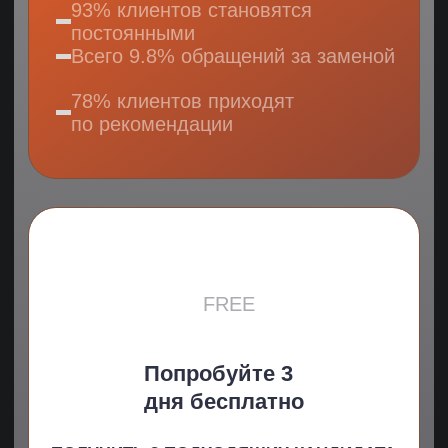
Результат:
HR-специалист: Стал ключевой фигурой
в процессе формирования команды
1 Из 150
420 000 ₽
400%
кандидатов
экономия
Эффективность
отобрали
на подборе
сотрудника
Благодаря работе команды ADD-ONE
мы нашли HR-специалиста, который сразу
включился в процессы и начал системно
выстраивать команду. Подбор был точным
и быстрым
Ольга Сергеева
Генеральный директор