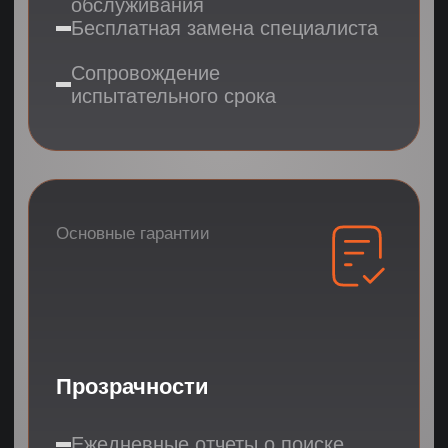
4 истории быстрого найма
удаленных специалистов
Подбор HR-специалиста
в eCommerce-компанию