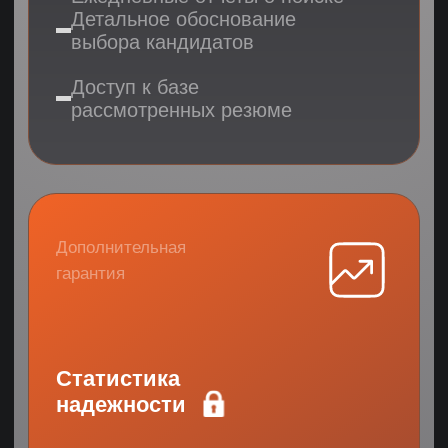
Результат:
Компания, торгующая на маркетплейсах
(Wildberries, Ozon, Яндекс Маркет),
столкнулась с проблемой высокой текучки
персонала. Задача — найти сильного HR-а,
способного выстроить систему «с нуля».
Проблема:
Высокая текучка персонала и
отсутствие базовых HR-процессов
Многие отделы не были
полностью укомплектованы
Организационная структура
только формировалась
Решение:
Разработали профиль с фокусом
на опыт удаленной работы
Внедрили систему отбора
по KPI с прошлых мест
Настроили программу адаптации