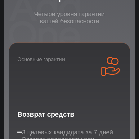
Детальное обоснование
выбора кандидатов
Доступ к базе
рассмотренных резюме
Дополнительная
гарантия
Статистика
надежности
93% клиентов становятся
постоянными
Всего 9.8% обращений за заменой
78% клиентов приходят
по рекомендации