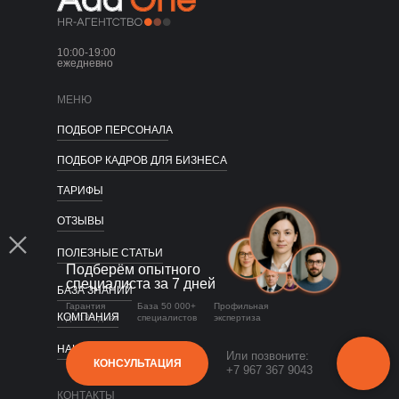
Подбор по профессиям
HR-директор + подбор
Массовый подбор персонала
10:00-19:00
Подбор команды продаж
ежедневно
Подбор копирайтера
Поиск SEO специалиста
МЕНЮ
Подбор дизайнера
ПОДБОР ПЕРСОНАЛА
ПОДБОР КАДРОВ ДЛЯ БИЗНЕСА
ТАРИФЫ
ОТЗЫВЫ
ПОЛЕЗНЫЕ СТАТЬИ
Подберём опытного
специалиста за 7 дней
БАЗА ЗНАНИЙ
Гарантия
База 50 000+
Профильная
КОМПАНИЯ
до 180 дней
специалистов
экспертиза
НАШИ ФИЛИАЛЫ
Или позвоните:
КОНСУЛЬТАЦИЯ
+7 967 367 9043
КОНТАКТЫ