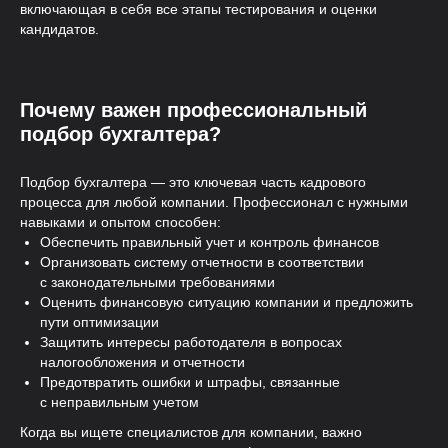
включающая в себя все этапы тестирования и оценки
кандидатов.
Гарантия
Почему важен профессиональный
подбор бухгалтера?
Четыре уровня гарантии
вашей безопасности
Подбор бухгалтера — это ключевая часть кадрового
процесса для любой компании. Профессионал с нужными
навыками и опытом способен:
Обеспечить правильный учет и контроль финансов
Основные гарантии
Организовать систему отчетности в соответствии
с законодательными требованиями
Оценить финансовую ситуацию компании и предложить
пути оптимизации
Защитить интересы работодателя в вопросах
налогообложения и отчетности
Возврат средств
Предотвратить ошибки и штрафы, связанные
с неправильным учетом
3 целевых кандидата за 7 дней
Когда вы ищете специалистов для компании, важно
Возврат предоплаты при