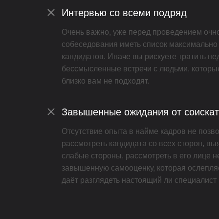
Интервью со всеми подряд
Очень важно, уже перед проведением очн
собеседования иметь список максимально
кандидатов. Иначе вы рискуете тратить не
бессмысленные встречи с людьми, которы
близко вам не подходят.
Завышенные ожидания от соиска
Отсутствие опыта в найме кадров не позв
рассмотреть кандидата со всех сторон, вы
слабые стороны, рассмотреть в его лице н
завышенную самооценку, которая ослепляе
даёт разглядеть настоящий ли специалист