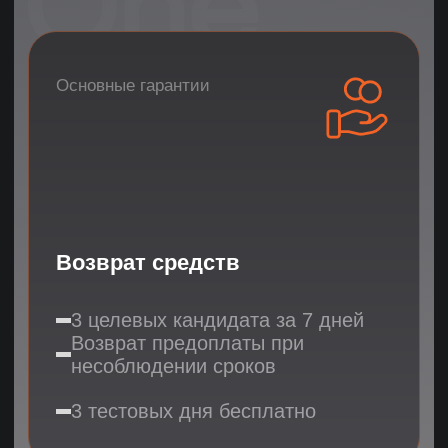
Прозрачности
Ежедневные отчеты о поиске
Детальное обоснование
выбора кандидатов
Доступ к базе
рассмотренных резюме
Дополнительная
гарантия
Статистика
надежности
93% клиентов становятся
постоянными
Всего 9.8% обращений за заменой
78% клиентов приходят