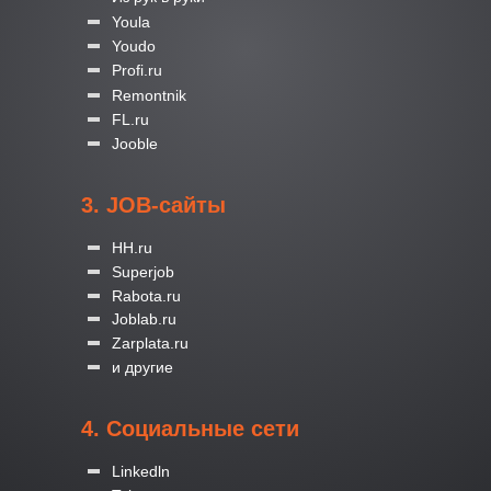
Youla
Youdo
Profi.ru
Remontnik
FL.ru
Jooble
3. JOB-сайты
HH.ru
Superjob
Rabota.ru
Joblab.ru
Zarplata.ru
и другие
4. Социальные сети
Linkedln