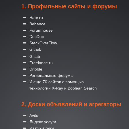
1. Профильные сайты и форумы
Habr.ru
Behance
Forumhouse
DocDoc
StackOverFlow
Github
Gitlab
Freelance.ru
Dribble
Региональные форумы
И еще 70 сайтов с помощью
технологии X-Ray и Boolean Search
2. Доски объявлений и агрегаторы
Avito
Яндекс услуги
Из рук в руки