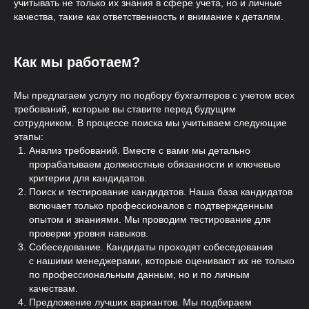
учитывать не только их знания в сфере учета, но и личные
несоблюдении сроков
качества, такие как ответственность и внимание к деталям.
3 тестовых дня бесплатно
Как мы работаем?
Основные гарантии
Мы предлагаем услугу по подбору бухгалтеров с учетом всех
требований, которые вы ставите перед будущим
сотрудником. В процессе поиска мы учитываем следующие
этапы:
Анализ требований. Вместе с вами мы детально
прорабатываем должностные обязанности и ключевые
критерии для кандидатов.
Качество
Поиск и тестирование кандидатов. Наша база кандидатов
включает только профессионалов с подтвержденным
опытом и знаниями. Мы проводим тестирование для
Проверка службой безопасности
4-этапная система проверки
проверки уровня навыков.
Собеседование. Кандидаты проходят собеседования
3 тестовых дня бесплатно
с нашими менеджерами, которые оценивают их не только
по профессиональным данным, но и по личным
качествам.
Предложение лучших вариантов. Мы подбираем