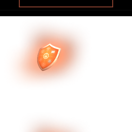
4-этапная система проверки
AI-анализ, тестирование soft skills и
проверка службой безопасности