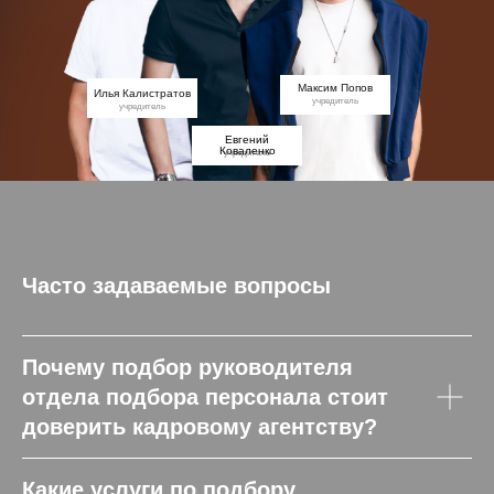
Максим Попов
Илья Калистратов
учредитель
учредитель
Евгений
Коваленко
учредитель
Часто задаваемые вопросы
Почему подбор руководителя
отдела подбора персонала стоит
доверить кадровому агентству?
Какие услуги по подбору