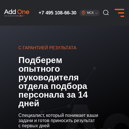
+7 495 108-66-30
МСК
Поиск и подбор руководителя 
НЕЙРОСЕТИ
ПРОДАЖИ И КЛИЕНТСКИЙ СЕРВИС
ФИНАНСЫ
С ГАРАНТИЕЙ РЕЗУЛЬТАТА
HR
Подберем
УПРАВЛЕНИЕ
опытного
АДМИНИСТРАТИВНЫЙ ПЕРСОНАЛ
руководителя
МАРКЕТПЛЕЙСЫ
отдела подбора
МАРКЕТИНГ
персонала за 14
IT
дней
ПРОИЗВОДСТВЕННЫЙ ОТДЕЛ
ЛИНЕЙНЫЙ ПЕРСОНАЛ
Специалист, который понимает ваши
задачи и готов приносить результат
ВСЕ СФЕРЫ
с первых дней