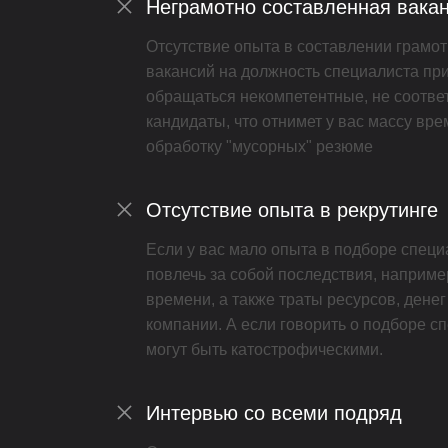
Неграмотно составленная вака
Отсутствие опыта в составлении грамо
вакансий на должность специалиста прив
обращаться некомпетентные, не соотв
кандидаты, что отнимет у вас массу вре
обработку "мусорных" резюме
Отсутствие опыта в рекрутинге
Если у вас мало опыта в подборе специ
повлечь за собой последствия, наприме
времени, а также траты ресурсов, денег
компании. А если говорить о подборе с
могут быть катострофическими.
Интервью со всеми подряд