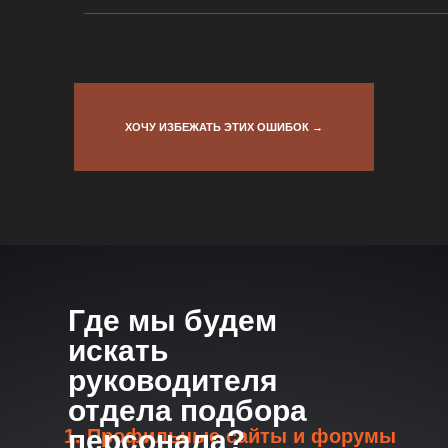
ХОЧУ ИЗБЕЖАТЬ ЭТИХ ОШИБОК →
Где мы будем
искать
руководителя
отдела подбора
персонала?
1. Профильные сайты и форумы