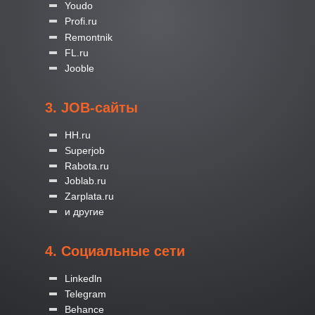
Youdo
Profi.ru
Remontnik
FL.ru
Jooble
3. JOB-сайты
HH.ru
Superjob
Rabota.ru
Joblab.ru
Zarplata.ru
и другие
4. Социальные сети
Linkedln
Telegram
Behance