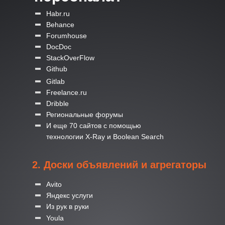
Habr.ru
Behance
Forumhouse
DocDoc
StackOverFlow
Github
Gitlab
Freelance.ru
Dribble
Региональные форумы
И еще 70 сайтов с помощью
технологии X-Ray и Boolean Search
2. Доски объявлений и агрегаторы
Avito
Яндекс услуги
Из рук в руки
Youla