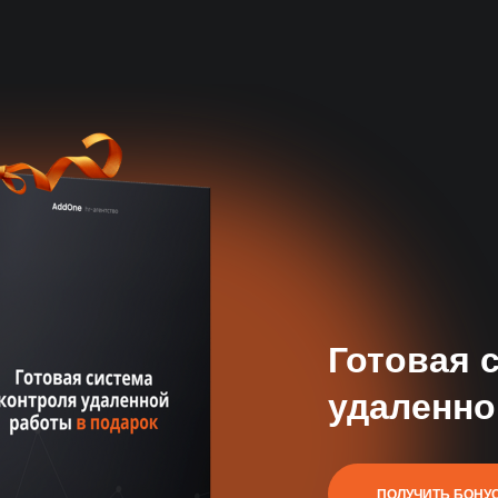
Профильная эксперти
Знаем все нюансы найма таргетолога и
точные критерии оценки
Готовая 
удаленно
База 50 000+
специалистов
Автоматический поиск и
ПОЛУЧИТЬ БОНУ
отбор кандидатов 24/7