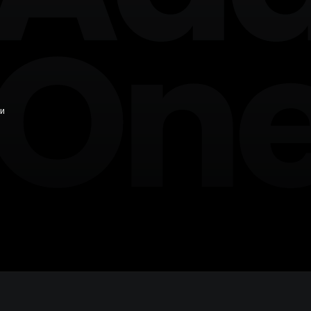
+7 846 254-51-05
Самара
+7 381 278-38-50
Омск
+7 391 263-39-48
Красноярск
+7 342 264-02-05
Пермь
 и
+7 844 263-68-69
Волгоград
+7 473 203-08-40
Воронеж
+7 351 272-54-59
Челябинск
+7 347 213-23-50
Уфа