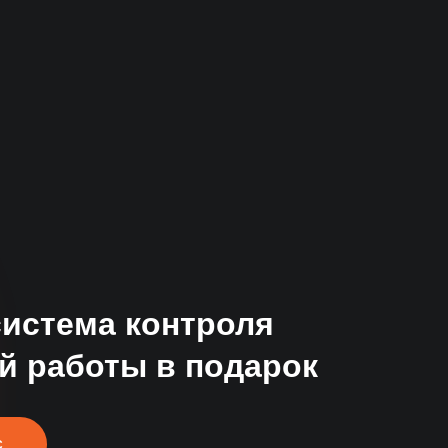
за
система контроля
й работы в подарок
С