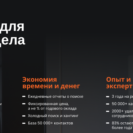
ей
 для
дела