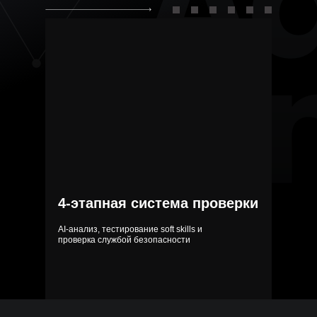
Красноярск
+7 391 263-39-48
Пермь
+7 342 264-02-05
Волгоград
+7 844 263-68-69
Воронеж
+7 473 203-08-40
Челябинск
+7 351 272-54-59
Уфа
+7 347 213-23-50
4-этапная система проверки
AI-анализ, тестирование soft skills и
проверка службой безопасности