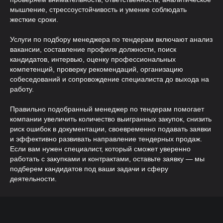
Возврат средств
мышление, стрессоустойчивость и умение соблюдать
жесткие сроки.
3 целевых кандидата за 7 дней
Возврат предоплаты при
Услуги по подбору менеджера по тендерам включают анализ
несоблюдении сроков
вакансии, составление профиля должности, поиск
База 50 000+ специалистов
кандидатов, интервью, оценку профессиональных
3 тестовых дня бесплатно
компетенций, проверку рекомендаций, организацию
Автоматический поиск и
собеседований и сопровождение специалиста до выхода на
отбор кандидатов 24/7
работу.
Основные гарантии
Правильно подобранный менеджер по тендерам помогает
компании увеличить количество выигранных закупок, снизить
риск ошибок в документации, своевременно подавать заявки
и эффективно развивать направление тендерных продаж.
Если вам нужен специалист, который сможет уверенно
работать с закупками и контрактами, оставьте заявку — мы
подберем кандидатов под ваши задачи и сферу
Качество
деятельности.
Проверка службой безопасности
4-этапная система проверки