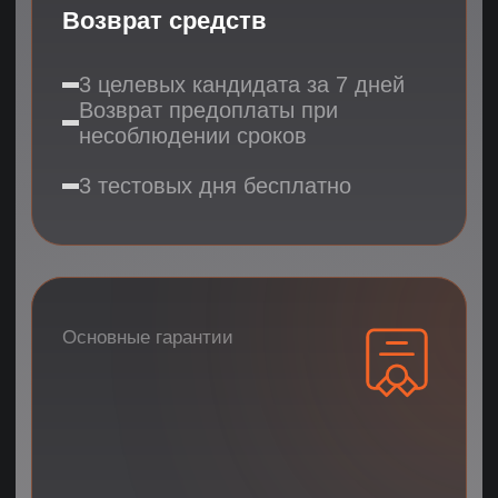
Прозрачности
Ежедневные отчеты о поиске
Детальное обоснование
выбора кандидатов
Доступ к базе
рассмотренных резюме
Дополнительная
гарантия
Статистика
надежности