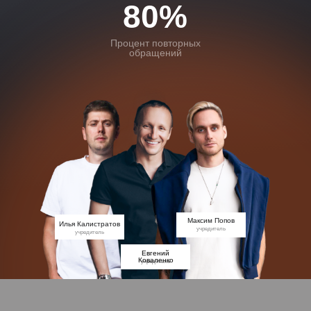
80%
Процент повторных
обращений
Максим Попов
Илья Калистратов
учредитель
учредитель
Евгений
Коваленко
учредитель