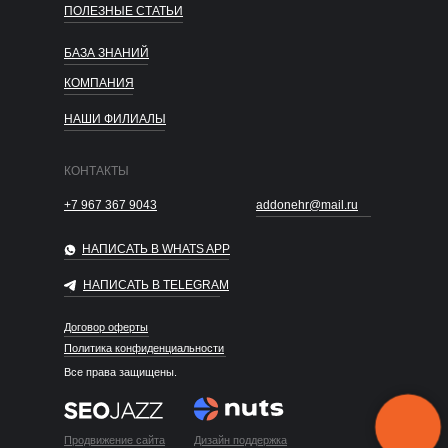
ПОЛЕЗНЫЕ СТАТЬИ
БАЗА ЗНАНИЙ
КОМПАНИЯ
НАШИ ФИЛИАЛЫ
КОНТАКТЫ
+7 967 367 9043
addonehr@mail.ru
НАПИСАТЬ В WHATS APP
НАПИСАТЬ В TELEGRAM
Подберём опытного
Договор оферты
специалиста за 7 дней
Политика конфиденциальности
Гарантия
База 50 000+
Профильная
Все права защищены.
до 180 дней
специалистов
экспертиза
Или позвоните:
КОНСУЛЬТАЦИЯ
+7 967 367 9043
Продвижение сайта
Дизайн поддержка