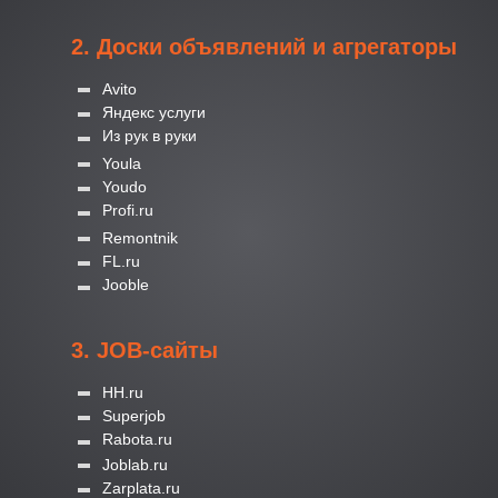
2. Доски объявлений и агрегаторы
Avito
Яндекс услуги
Из рук в руки
Youla
Youdo
Profi.ru
Remontnik
FL.ru
Jooble
3. JOB-сайты
HH.ru
Superjob
Rabota.ru
Joblab.ru
Zarplata.ru