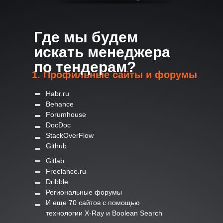
Где мы будем
искать менеджера
по тендерам?
1. Профильные сайты и форумы
Habr.ru
Behance
Forumhouse
DocDoc
StackOverFlow
Github
Gitlab
Freelance.ru
Dribble
Региональные форумы
И еще 70 сайтов с помощью
технологии X-Ray и Boolean Search