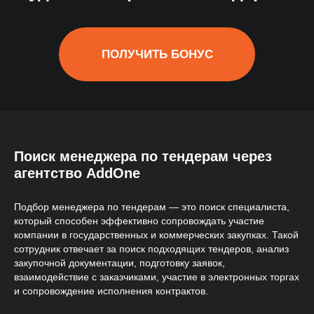
Комплексное сопровождение
От ежедневных отчетов до
системы адаптации и KPI
Поиск менеджера по тендерам через
агентство AddOne
Подбор менеджера по тендерам — это поиск специалиста,
который способен эффективно сопровождать участие
компании в государственных и коммерческих закупках. Такой
Гарантия до 180 дней
сотрудник отвечает за поиск подходящих тендеров, анализ
закупочной документации, подготовку заявок,
взаимодействие с заказчиками, участие в электронных торгах
Бесплатная замена специалиста +
3 тестовых дня
и сопровождение исполнения контрактов.