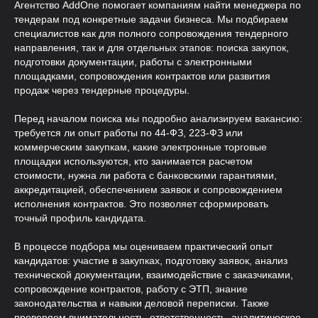
Агентство AddOne помогает компаниям найти менеджера по
тендерам под конкретные задачи бизнеса. Мы подбираем
специалистов как для полного сопровождения тендерного
направления, так и для отдельных этапов: поиска закупок,
подготовки документации, работы с электронными
площадками, сопровождения контрактов или развития
продаж через тендерные процедуры.
Перед началом поиска мы подробно анализируем вакансию:
Гарантия
требуется ли опыт работы по 44-ФЗ, 223-ФЗ или
коммерческим закупкам, какие электронные торговые
Профильная экспертиза
площадки используются, кто занимается расчетом
Четыре уровня гарантии
вашей безопасности
стоимости, нужна ли работа с банковскими гарантиями,
аккредитацией, обеспечением заявок и сопровождением
Знаем все нюансы найма таргетолога и
исполнения контрактов. Это позволяет сформировать
точные критерии оценки
точный профиль кандидата.
Основные гарантии
В процессе подбора мы оцениваем практический опыт
кандидатов: участие в закупках, подготовку заявок, анализ
технической документации, взаимодействие с заказчиками,
сопровождение контрактов, работу с ЭТП, знание
законодательства и навыки деловой переписки. Также
проверяем внимательность, ответственность, аналитическое