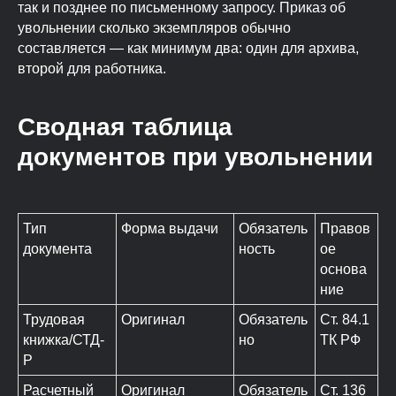
так и позднее по письменному запросу. Приказ об
увольнении сколько экземпляров обычно
составляется — как минимум два: один для архива,
второй для работника.
Сводная таблица
документов при увольнении
Тип
Форма выдачи
Обязатель
Правов
документа
ность
ое
основа
ние
Трудовая
Оригинал
Обязатель
Ст. 84.1
книжка/СТД-
но
ТК РФ
Р
Расчетный
Оригинал
Обязатель
Ст. 136