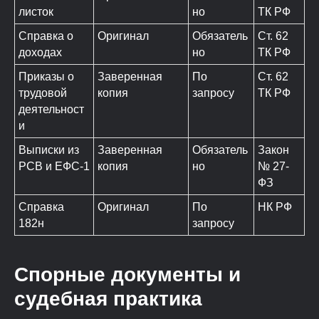
листок
но
ТК РФ
Справка о
Оригинал
Обязатель
Ст. 62
доходах
но
ТК РФ
Приказы о
Заверенная
По
Ст. 62
трудовой
копия
запросу
ТК РФ
деятельност
и
Выписки из
Заверенная
Обязатель
Закон
РСВ и ЕФС-1
копия
но
№ 27-
ФЗ
Справка
Оригинал
По
НК РФ
182н
запросу
Спорные документы и
судебная практика