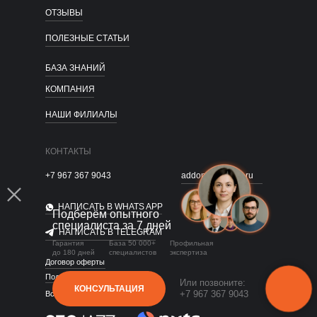
ОТЗЫВЫ
ПОЛЕЗНЫЕ СТАТЬИ
БАЗА ЗНАНИЙ
КОМПАНИЯ
НАШИ ФИЛИАЛЫ
КОНТАКТЫ
+7 967 367 9043
addonehr@mail.ru
НАПИСАТЬ В WHATS APP
Подберём опытного
специалиста за 7 дней
НАПИСАТЬ В TELEGRAM
Гарантия
База 50 000+
Профильная
до 180 дней
специалистов
экспертиза
Договор оферты
Политика конфиденциальности
Или позвоните:
КОНСУЛЬТАЦИЯ
+7 967 367 9043
Все права защищены.