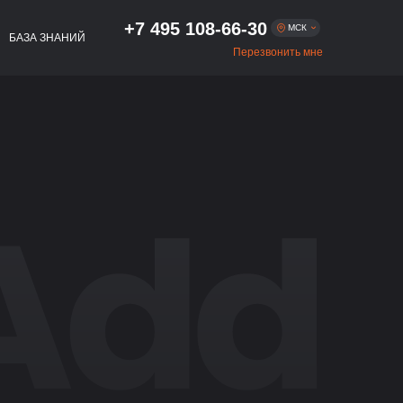
+7 495 108-66-30
МСК
БАЗА ЗНАНИЙ
Перезвонить мне
Москва
+7 495 108-66-30
+7 812 509-54-01
Санкт-Петербург
+7 383 322-56-75
Новосибирск
+7 343 293-47-54
Екатеринбург
+7 843 216-81-02
Казань
+7 831 262-65-48
Нижний Новгород
+7 861 256-05-27
Краснодар
+7 863 333-80-97
Ростов-на-Дону