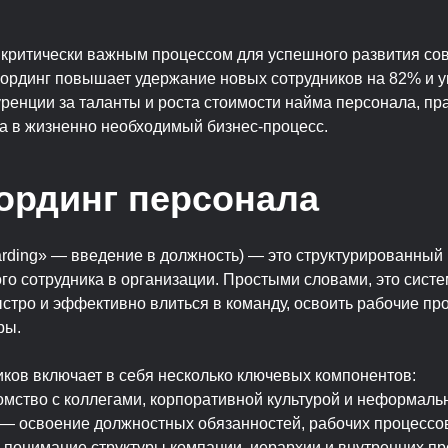
 критически важным процессом для успешного развития со
ординг повышает удержание новых сотрудников на 82% и у
уренции за таланты и роста стоимости найма персонала, п
а в жизненно необходимый бизнес-процесс.
бординг персонала
arding» — введение в должность) — это структурированны
о сотрудника в организации. Простыми словами, это систе
стро и эффективно влиться в команду, освоить рабочие пр
ры.
ков включает в себя несколько ключевых компонентов:
мство с коллегами, корпоративной культурой и неформал
— освоение должностных обязанностей, рабочих процессов
понимание структуры компании, иерархии и внутренних п