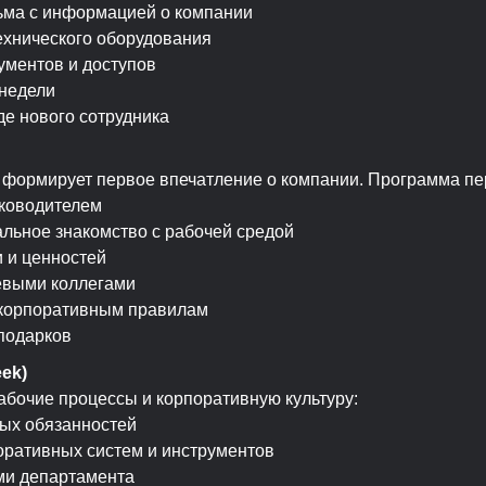
ьма с информацией о компании
ехнического оборудования
ментов и доступов
 недели
е нового сотрудника
 формирует первое впечатление о компании. Программа пе
уководителем
альное знакомство с рабочей средой
 и ценностей
евыми коллегами
 корпоративным правилам
подарков
eek)
абочие процессы и корпоративную культуру:
ых обязанностей
оративных систем и инструментов
ми департамента