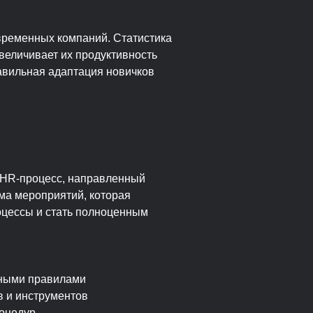
временных компаний. Статистика
величивает их продуктивность
равильная адаптация новичков
й HR-процесс, направленный
ма мероприятий, которая
оцессы и стать полноценным
ьными правилами
 и инструментов
роцедур