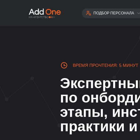
ПОДБОР ПЕРСОНАЛА
НЕЙРОСЕТИ
ПРОДАЖИ И КЛИЕНТСКИЙ
ФИНАНСЫ
HR
УПРАВЛЕНИЕ
ВРЕМЯ ПРОЧТЕНИЯ: 5 МИНУТ
АДМИНИСТРАТИВНЫЙ ПЕ
Экспертны
МАРКЕТПЛЕЙСЫ
МАРКЕТИНГ
по онборди
IT
этапы, ин
ПРОИЗВОДСТВЕННЫЙ ОТ
ЛИНЕЙНЫЙ ПЕРСОНАЛ
практики 
ВСЕ СФЕ