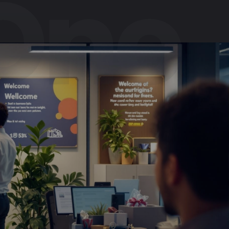
+7 846 254-51-05
Самара
+7 381 278-38-50
Омск
+7 391 263-39-48
Красноярск
+7 342 264-02-05
Пермь
+7 844 263-68-69
Волгоград
+7 473 203-08-40
Воронеж
+7 351 272-54-59
Челябинск
+7 347 213-23-50
Уфа