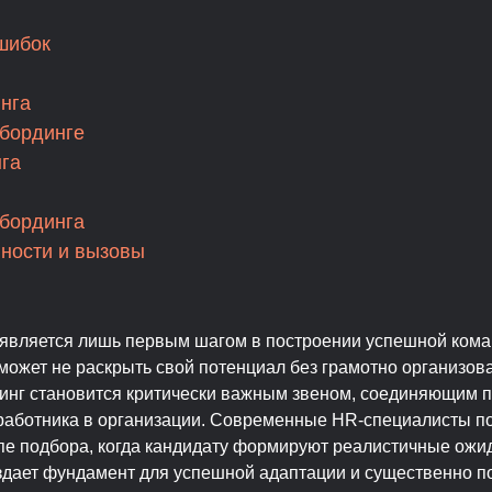
шибок
инга
бординге
га
бординга
ности и вызовы
является лишь первым шагом в построении успешной ком
может не раскрыть свой потенциал без грамотно организов
инг становится критически важным звеном, соединяющим п
работника в организации. Современные HR-специалисты по
пе подбора, когда кандидату формируют реалистичные ожи
создает фундамент для успешной адаптации и существенно 