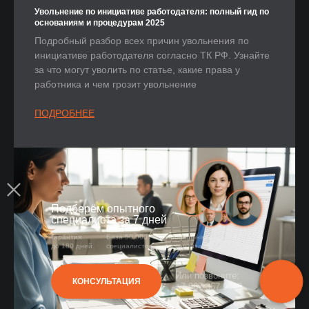
Увольнение по инициативе работодателя: полный гид по
основаниям и процедурам 2025
Подробный разбор всех причин увольнения по
инициативе работодателя согласно ТК РФ. Узнайте
за что могут уволить по статье, какие права у
работника и чем грозит увольнение
ПОДРОБНЕЕ
Подберём опытного
специалиста за 7 дней
Гарантия
База 50 000+
Профильная
до 180 дней
специалистов
экспертиза
Или позвоните:
КОНСУЛЬТАЦИЯ
+7 967 367 9043