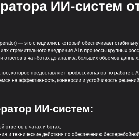
ратора ИИ-систем от
Профильная эксперти
Знаем все нюансы найма таргетолога и
точные критерии оценки
perator) — это специалист, который обеспечивает стабильн
виях стремительного внедрения AI в процессы крупных рос
ии ответов в чат-ботах до анализа больших объемов данных
о, которое предоставляет профессионалов по работе с AI
емся на эффективность, конверсии и устойчивость решени
ератор ИИ-систем:
База 50 000+
специалистов
й ответов в чатах и ботах;
ния и технические действия по обеспечению бесперебойно
Автоматический поиск и
отбор кандидатов 24/7