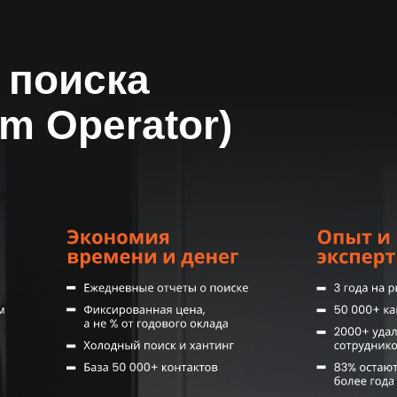
ей
вашей компании, тем дешевле вам получится стоимость подбора з
 поиска
m Operator)