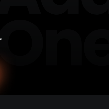
+7 846 254-51-05
Самара
+7 381 278-38-50
Омск
+7 391 263-39-48
Красноярск
+7 342 264-02-05
Пермь
 и
+7 844 263-68-69
Волгоград
+7 473 203-08-40
Воронеж
+7 351 272-54-59
Челябинск
+7 347 213-23-50
Уфа