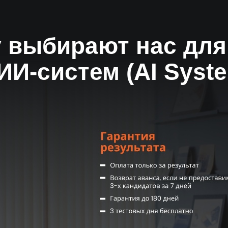
Результат за 14 дн
 работу с подбора. Чем больше персонала останется работать в 
Первые кандидаты на 3-й день,
или вернем предоплату
 выбирают нас для
к работным сайтам с базами резюме, рекламу вашей вакансии
андидатов предоставляем уже на 2-3-й день.
орое вы пригласите на работу.
ИИ-систем (AI Syste
Комплексное
сопровождение
От ежедневных отчетов до
системы адаптации и KPI