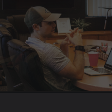
Поиск сотрудников
Отбор персонала
Найм персонала
Кадровый консалтинг
Подбор персонала на аутсорсинге
Хедхантинг