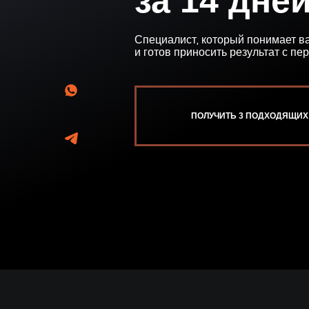
за 14 дне
Специалист, который понимает в
и готов приносить результат с пе
ПОЛУЧИТЬ 3 ПОДХОДЯЩИХ
Оператор ИИ-систем (AI Syste
Стоимость подбора персонала складывается из 2-х составляющих
–предоплата за запуск процедуры поиска
–вознаграждение по факту трудоустройства кандидата к вам