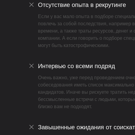
Отсутствие опыта в рекрутинге
Если у вас мало опыта в подборе специали
повлечь за собой последствия, например в
времени, а также траты ресурсов, денег и
компании. А если говорить о подборе спец
могут быть катострофическими.
Интервью со всеми подряд
Очень важно, уже перед проведением очн
собеседования иметь список максимально
кандидатов. Иначе вы рискуете тратить не
бессмысленные встречи с людьми, которы
близко вам не подходят.
Завышенные ожидания от соиска