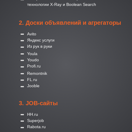
технологии X-Ray и Boolean Search
2. Доски объявлений и агрегаторы
Avito
Яндекс услуги
Из рук в руки
Youla
Youdo
Profi.ru
Remontnik
FL.ru
Jooble
3. JOB-сайты
HH.ru
Superjob
Rabota.ru