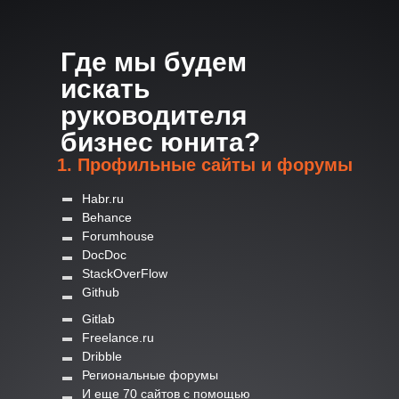
Где мы будем
искать
руководителя
бизнес юнита?
1. Профильные сайты и форумы
Habr.ru
Behance
Forumhouse
DocDoc
StackOverFlow
Github
Gitlab
Freelance.ru
Dribble
Региональные форумы
И еще 70 сайтов с помощью