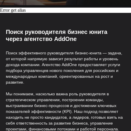
Error get alias
Поиск руководителя бизнес юнита
через агентство AddOne
Профильная экспертиза
Поиск эффективного руководителя бизнес-юнита — задача,
от которой напрямую зависит результат работы и уровень
дохода компании. Агентство AddOne предоставляет услуги
Знаем все нюансы найма таргетолога и
точные критерии оценки
подбора управленцев нового поколения для российских и
международных компаний, ориентированных на рост и
развитие.
Мы понимаем, насколько важна роль руководителя в
стратегическом управлении, построении команды,
выстраивании бизнес-процессов и достижении ключевых
показателей эффективности (KPI). Наш подход позволяет
находить не просто кандидатов, а лидеров, готовых взять на
себя ответственность за развитие бизнеса, управление
проектами, финансовыми потоками и работой персонала.