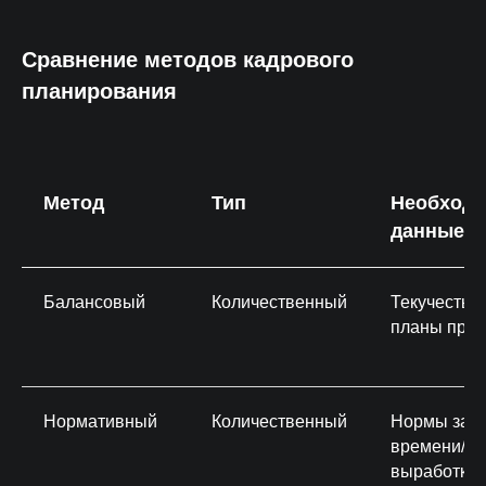
Сравнение методов кадрового
планирования
Метод
Тип
Необход
данные
Балансовый
Количественный
Текучесть,
планы прое
Нормативный
Количественный
Нормы затр
времени/
выработки