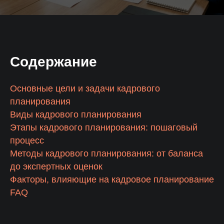
РУКОВОДИТЕЛЬ ОТДЕЛА
Красноярск
+7 391 263-39-48
ПО РАБОТЕ С КЛИЕНТАМИ
РЕГИОНАЛЬНЫЙ ДИРЕКТОР
Пермь
+7 342 264-02-05
ПО ПРОДАЖАМ
Волгоград
+7 844 263-68-69
МЕНЕДЖЕР АКТИВНЫХ ПРОДАЖ
Содержание
АНАЛИТИК ОТДЕЛА ПРОДАЖ
Воронеж
+7 473 203-08-40
ТЕРРИТОРИАЛЬНЫЙ МЕНЕДЖЕР
Челябинск
+7 351 272-54-59
Основные цели и задачи кадрового
МЕНЕДЖЕР ПО РАЗВИТИЮ БИЗНЕСА
планирования
Уфа
+7 347 213-23-50
РУКОВОДИТЕЛЬ ОТДЕЛА ВЭД
Виды кадрового планирования
МЕНЕДЖЕР КОНТРОЛЯ КАЧЕСТВА
Этапы кадрового планирования: пошаговый
процесс
ПОДБОР
Методы кадрового планирования: от баланса
до экспертных оценок
Факторы, влияющие на кадровое планирование
FAQ