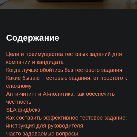
РУКОВОДИТЕЛЬ ОТДЕЛА
Красноярск
+7 391 263-39-48
ПО РАБОТЕ С КЛИЕНТАМИ
РЕГИОНАЛЬНЫЙ ДИРЕКТОР
Пермь
+7 342 264-02-05
ПО ПРОДАЖАМ
Волгоград
+7 844 263-68-69
МЕНЕДЖЕР АКТИВНЫХ ПРОДАЖ
Содержание
АНАЛИТИК ОТДЕЛА ПРОДАЖ
Воронеж
+7 473 203-08-40
ТЕРРИТОРИАЛЬНЫЙ МЕНЕДЖЕР
Челябинск
+7 351 272-54-59
Цели и преимущества тестовых заданий для
МЕНЕДЖЕР ПО РАЗВИТИЮ БИЗНЕСА
компании и кандидата
Уфа
+7 347 213-23-50
РУКОВОДИТЕЛЬ ОТДЕЛА ВЭД
Когда лучше обойтись без тестового задания
МЕНЕДЖЕР КОНТРОЛЯ КАЧЕСТВА
Какие бывают тестовые задания: от простого к
сложному
ПОДБОР
Анти-читинг и AI-политика: как обеспечить
честность
SLA фидбека
Как составить эффективное тестовое задание:
инструкция для руководителя
Часто задаваемые вопросы