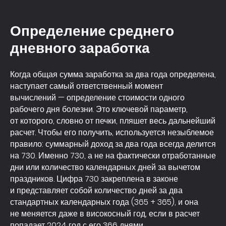
Определение среднего
дневного заработка
Когда общая сумма заработка за два года определена,
наступает самый ответственный момент
вычислений — определение стоимости одного
Подведем итоги
рабочего дня болезни. Это ключевой параметр,
от которого, словно от печки, пляшет весь дальнейший
расчет. Чтобы его получить, используется незыблемое
правило: суммарный доход за два года всегда делится
на 730. Именно 730, а не на фактически отработанные
дни или количество календарных дней за вычетом
праздников. Цифра 730 закреплена в законе
и представляет собой количество дней за два
стандартных календарных года (365 + 365), и она
не меняется даже в високосный год, если в расчет
попадает 2024 год с его 366 днями.