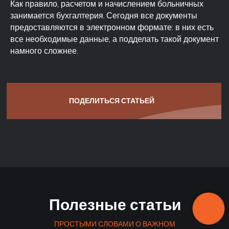
Как правило, расчетом и начислением больничных
занимается бухгалтерия. Сегодня все документы
предоставляются в электронном формате: в них есть
все необходимые данные, а подделать такой документ
намного сложнее.
Подберём опытного
специалиста за 7 дней
Гарантия
База 50 000+
Профильная
до 180 дней
специалистов
экспертиза
Полезные статьи
Или позвоните:
КОНСУЛЬТАЦИЯ
+7 967 367 9043
ПРОСТЫМИ СЛОВАМИ О ВАЖНОМ