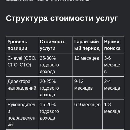
Структура стоимости услуг
Уровень
Стоимость
Гарантийн
Время
позиции
услуги
ый период
поиска
C-level (CEO,
25-30%
12 месяцев
3-6
CFO, CTO)
годового
месяце
дохода
в
Директора
20-25%
9-12
2-4
направлений
годового
месяцев
месяца
дохода
Руководител
15-20%
6-9 месяцев
1-3
и
годового
месяца
подразделен
дохода
ий