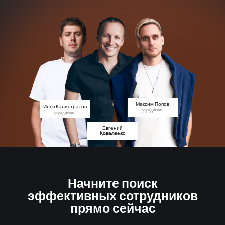
Максим Попов
Илья Калистратов
учредитель
учредитель
Евгений
Коваленко
учредитель
Начните поиск
эффективных сотрудников
прямо сейчас