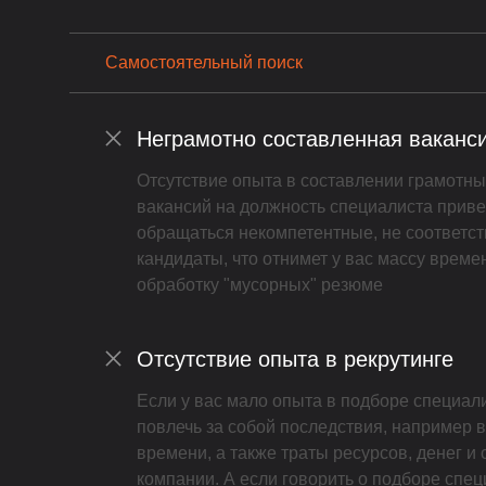
Самостоятельный поиск
Неграмотно составленная ваканс
Отсутствие опыта в составлении грамотн
вакансий на должность специалиста приведё
обращаться некомпетентные, не соответс
кандидаты, что отнимет у вас массу време
обработку "мусорных" резюме
Отсутствие опыта в рекрутинге
Если у вас мало опыта в подборе специали
повлечь за собой последствия, например в
времени, а также траты ресурсов, денег и
компании. А если говорить о подборе спец