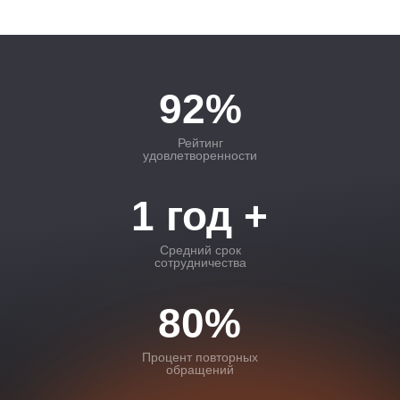
92%
Рейтинг
удовлетворенности
1 год +
Средний срок
сотрудничества
80%
Процент повторных
обращений