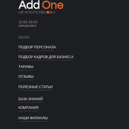
Подбор персонала
Подбор по профессиям
HR-директор + подбор
Массовый подбор персонала
10:00-19:00
Подбор команды продаж
ежедневно
Подбор копирайтера
Поиск SEO специалиста
МЕНЮ
Подбор дизайнера
ПОДБОР ПЕРСОНАЛА
ПОДБОР КАДРОВ ДЛЯ БИЗНЕСА
ТАРИФЫ
ОТЗЫВЫ
ПОЛЕЗНЫЕ СТАТЬИ
БАЗА ЗНАНИЙ
КОМПАНИЯ
НАШИ ФИЛИАЛЫ