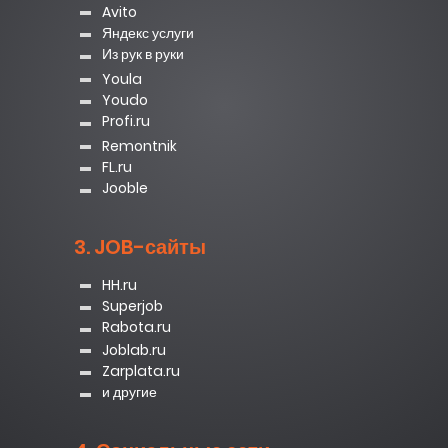
Avito
Яндекс услуги
Из рук в руки
Youla
Youdo
Profi.ru
Remontnik
FL.ru
Jooble
3. JOB-сайты
HH.ru
Superjob
Rabota.ru
Joblab.ru
Zarplata.ru
и другие