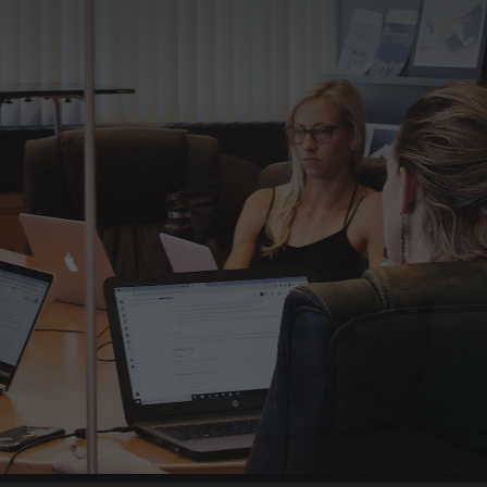
системы адаптации и KPI
Поиск сотрудников
Отбор персонала
Найм персонала
Кадровый консалтинг
Подбор персонала на аутсорсинге
Хедхантинг
Гарантия до 180 дней
Бесплатная замена специалиста +
3 тестовых дня