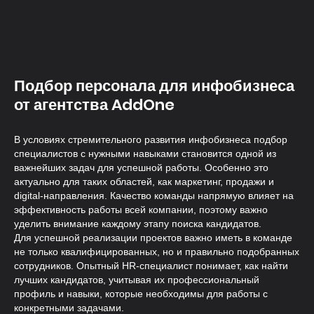
Подбор персонала для инфобизнеса
от агентства AddOne
Профильная экспертиза
Знаем все нюансы найма таргетолога и
В условиях стремительного развития инфобизнеса подбор
точные критерии оценки
специалистов с нужными навыками становится одной из
важнейших задач для успешной работы. Особенно это
актуально для таких областей, как маркетинг, продажи и
digital-направления. Качество команды напрямую влияет на
эффективность работы всей компании, поэтому важно
уделить внимание каждому этапу поиска кандидатов.
Для успешной реализации проектов важно иметь в команде
не только квалифицированных, но и правильно подобранных
сотрудников. Опытный HR-специалист понимает, как найти
лучших кандидатов, учитывая их профессиональный
профиль и навыки, которые необходимы для работы с
конкретными задачами.