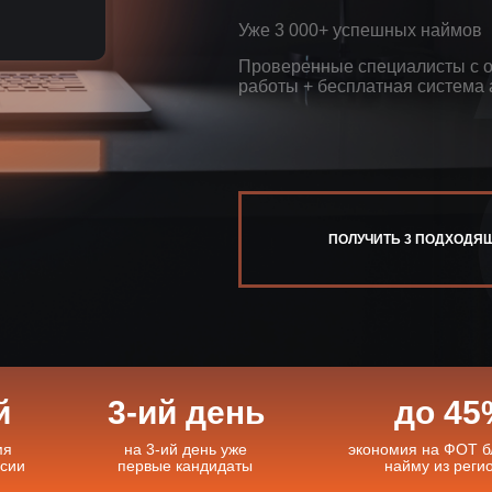
РУКОВОДИТЕЛЬ ОТДЕЛА ПО РАБОТЕ С
ВЕБ-ДИЗАЙНЕР
ПОДБОР ИНЖЕНЕРА-КОНСТРУКТОРА
КЛИЕНТАМИ
Уже 3 000+ успешных наймов
ПОДБОР
ПРОДАКТ-МЕНЕДЖЕР
ПОДБОР ИНЖЕНЕРА-ТЕХНОЛОГА
РЕГИОНАЛЬНЫЙ ДИРЕКТОР ПО ПРОДАЖАМ
Проверенные специалисты с 
ПРОДУКТ-ОУНЕР
ПОДБОР СПЕЦИАЛИСТА ПО
МЕНЕДЖЕР АКТИВНЫХ ПРОДАЖ
работы + бесплатная система
НЕРАЗРУШАЮЩЕМУ КОНТРОЛЮ
АНАЛИТИК ОТДЕЛА ПРОДАЖ
ПОДБОР
ПОДБОР
ТЕРРИТОРИАЛЬНЫЙ МЕНЕДЖЕР
МЕНЕДЖЕР ПО РАЗВИТИЮ БИЗНЕСА
РУКОВОДИТЕЛЬ ОТДЕЛА ВЭД
ПОЛУЧИТЬ 3 ПОДХОДЯ
МЕНЕДЖЕР КОНТРОЛЯ КАЧЕСТВА
ПОДБОР
й
3-ий день
до 45
мя
на 3-ий день уже
экономия на ФОТ б
нсии
первые кандидаты
найму из реги