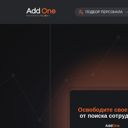
ПОДБОР ПЕРСОНАЛА
НЕЙРОСЕТИ
ПРОДАЖИ И КЛИЕНТСКИЙ
ФИНАНСЫ
HR
УПРАВЛЕНИЕ
АДМИНИСТРАТИВНЫЙ ПЕ
МАРКЕТПЛЕЙСЫ
МАРКЕТИНГ
IT
ПРОИЗВОДСТВЕННЫЙ ОТ
ЛИНЕЙНЫЙ ПЕРСОНАЛ
Освободите свое
от поиска сотру
ВСЕ СФЕ