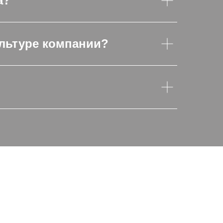
а?
ультуре компании?