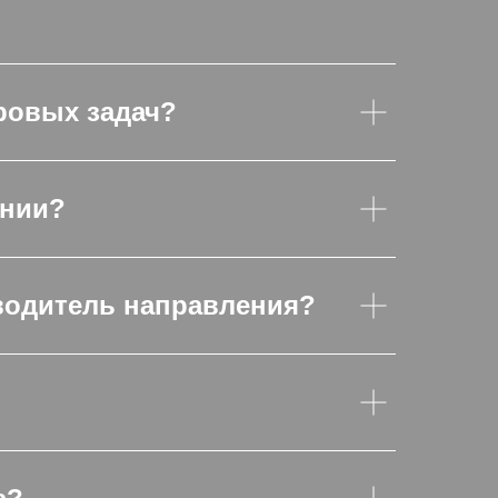
ровых задач?
ании?
водитель направления?