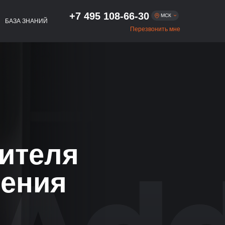
+7 495 108-66-30
МСК
БАЗА ЗНАНИЙ
Перезвонить мне
Москва
+7 495 108-66-30
+7 812 509-54-01
Санкт-Петербург
+7 383 322-56-75
Новосибирск
+7 343 293-47-54
Екатеринбург
ителя
+7 843 216-81-02
Казань
+7 831 262-65-48
Нижний Новгород
ления
+7 861 256-05-27
Краснодар
+7 863 333-80-97
Ростов-на-Дону