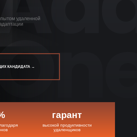
+7 846 254-51-05
Самара
+7 381 278-38-50
Омск
опытом удаленной
 адаптации
+7 391 263-39-48
Красноярск
+7 342 264-02-05
Пермь
+7 844 263-68-69
Волгоград
ЩИХ КАНДИДАТА →
+7 473 203-08-40
Воронеж
+7 351 272-54-59
Челябинск
+7 347 213-23-50
Уфа
%
гарант
лагодаря
высокой продуктивности
онов
удаленщиков