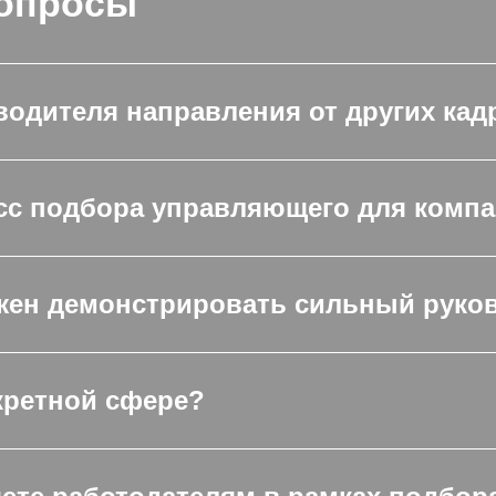
вопросы
водителя направления от других кад
есс подбора управляющего для комп
жен демонстрировать сильный руко
кретной сфере?