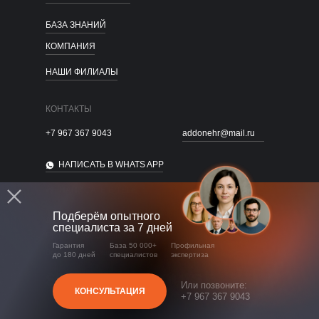
БАЗА ЗНАНИЙ
КОМПАНИЯ
НАШИ ФИЛИАЛЫ
КОНТАКТЫ
+7 967 367 9043
addonehr@mail.ru
НАПИСАТЬ В WHATS APP
НАПИСАТЬ В TELEGRAM
Подберём опытного
Договор оферты
специалиста за 7 дней
Политика конфиденциальности
Гарантия
База 50 000+
Профильная
Все права защищены.
до 180 дней
специалистов
экспертиза
Или позвоните:
КОНСУЛЬТАЦИЯ
+7 967 367 9043
Продвижение сайта
Дизайн поддержка