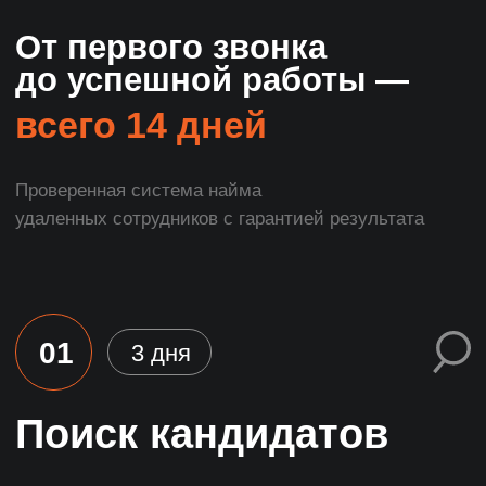
Linkedln
Telegram
Behance
Skype
Slack
Gitter
JOB-сайты
HH.ru
Superjob
Rabota.ru
Joblab.ru
Zarplata.ru