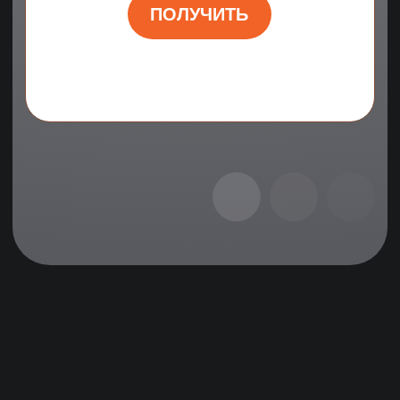
Доски объявлений и агрегаторы
Avito
Profi.ru
Яндекс услуги
Remontnik
Из рук в руки
FL.ru
Youla
Jooble
Youdo
Социальные сети