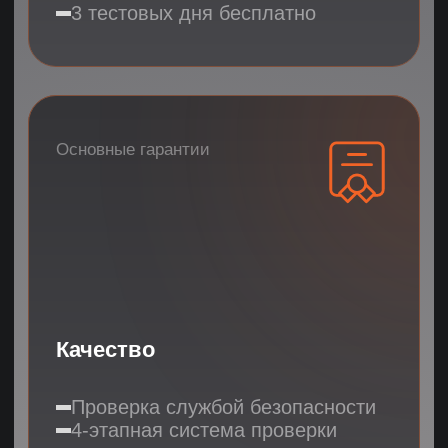
Результат:
3
финальных
кандидата
04
7 дней
Успешный старт
3 тестовых дня и 7 дней стажировки
Настройка KPI и отчетности
Программа адаптации
Результат:
эффективный
сотрудник
Напишите ваши пожелания,