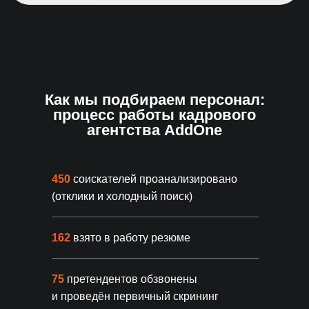
Статистика
надежности
93% клиентов становятся
постоянными
Всего 9.8% обращений за заменой
Как мы подбираем персонал:
78% клиентов приходят
процесс работы кадрового
по рекомендации
агентства AddOne
450
соискателей проанализировано
(отклики и холодный поиск)
FREE
162
взято в работу резюме
Попробуйте 3
дня бесплатно
75
претендентов обзвонены
ПОЛУЧИТЬ 3 ПОДХОДЯЩИХ КАНДИДАТА
и проведён первичный скрининг