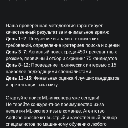
Наша проверенная методология гарантирует
Возврат средств
качественный результат за минимальное время:
День 1−2:
Получение и анализ технических
3 целевых кандидата за 7 дней
Возврат предоплаты при
требований, определение критериев поиска и оценки
несоблюдении сроков
День 3−7:
Активный поиск среди 450+ релевантных
3 тестовых дня бесплатно
резюме, первичный отбор и скрининг 75 кандидатов
День 8−12:
Проведение технических интервью с 15
наиболее подходящими специалистами
День 13−15:
Финальная оценка 4 лучших кандидатов
и презентация заказчику
Основные гарантии
Стартуйте поиск ML-инженера уже сегодня!
Не теряйте конкурентное преимущество из-за
нехватки ML-экспертизы в команде. Агентство
AddOne обеспечит быстрый и качественный подбор
специалистов по машинному обучению любого
Качество