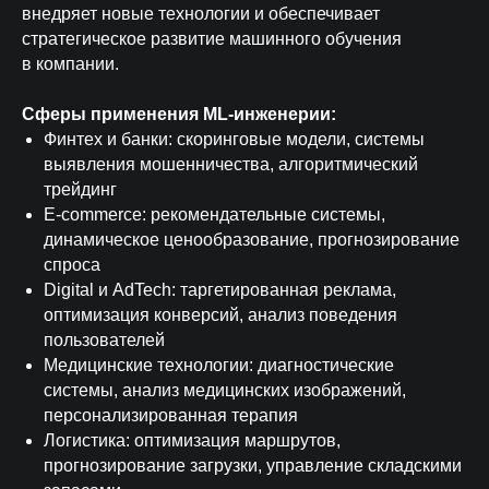
внедряет новые технологии и обеспечивает
стратегическое развитие машинного обучения
в компании.
Сферы применения ML-инженерии:
Финтех и банки: скоринговые модели, системы
Даю согласие на обработку персональных данных
выявления мошенничества, алгоритмический
Согласен на получение информации
трейдинг
рекламного характера
E-commerce: рекомендательные системы,
ПОЛУЧИТЬ КАНДИДАТОВ
динамическое ценообразование, прогнозирование
спроса
Digital и AdTech: таргетированная реклама,
оптимизация конверсий, анализ поведения
пользователей
Медицинские технологии: диагностические
системы, анализ медицинских изображений,
персонализированная терапия
Логистика: оптимизация маршрутов,
прогнозирование загрузки, управление складскими