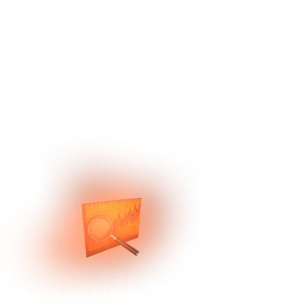
Гарантия до 180 дней
Бесплатная замена
специалиста + 3 тестовых
дня
92%
80%
Профильная экспертиза
Рейтинг
Процент повторных