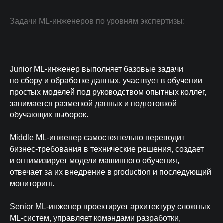
Задачи ML-инженеров по уровням экспертизы:
Junior ML-инженер выполняет базовые задачи
О КОМПАНИИ
по сбору и обработке данных, участвует в обучении
простых моделей под руководством опытных коллег,
занимается разметкой данных и подготовкой
50 000
7 дней
обучающих выборок.
проверенных
среднее время
специалистов в базе
закрытия вакансии
Middle ML-инженер самостоятельно переводит
до 45%
3-ий день
бизнес-требования в технические решения, создает
и оптимизирует модели машинного обучения,
экономия на ФОТ благодаря
на 3-ий день уже
найму из регионов
первые кандидаты
отвечает за их внедрение в production и последующий
мониторинг.
Получите 3 подходящих
Senior ML-инженер проектирует архитектуру сложных
кандидата уже послезавтра
ML-систем, управляет командами разработки,