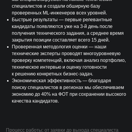
специалистов и создали обширную базу
проверенных ML-инженеров всех уровней.
Быстрые результаты — первые релевантные
кандидаты появляются уже на 3-й день после
получения технического задания, а среднее время
закрытия позиции составляет всего 15 дней.
Проверенная методология оценки — наши
технические эксперты проводят многоуровневую
проверку компетенций, включая анализ портфолио,
техническое интервью и оценку готовности
к решению конкретных бизнес-задач.
Гарантия
Экономическая эффективность — благодаря
поиску специалистов в регионах мы обеспечиваем
Четыре уровня гарантии
экономию до 40% на ФОТ при сохранении высокого
вашей безопасности
качества кандидатов.
Основные гарантии
Процесс работы: от заявки до выхода специалиста