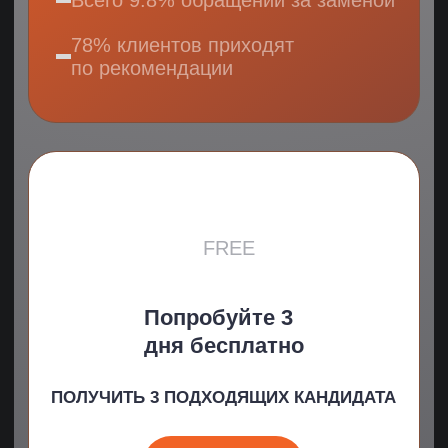
Где мы будем искать
ML-инженера?
Профильные сайты и форумы
Habr.ru
Gitlab
Behance
Freelance.ru
Forumhouse
Dribble
DocDoc
Региональные
StackOverFlow
форумы
Github
И еще 70 сайтов
с помощью
технологии X-Ray
и Boolean Search