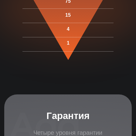
75
удаленных сотрудников с гарантией результата
15
4
01
3 дня
1
Поиск кандидатов
Холодный поиск по всем регионам
Размещение вакансии
Первичные видео-интервью
Базовая проверка опыта и рекомендаций
Результат:
10-15
подходящих кандидатов
02
2 дня