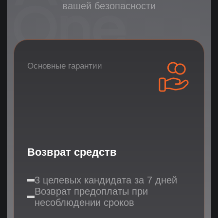
Глубокая проверка
AI-анализ интервью с отчетом
Тестирование soft skills (40 параметров)
Проверка службой безопасности
Тест на эффективность удаленной работы
Результат:
5-7
подходящих кандидатов
03
1 день
Профессиональная
оценка
Оценка hard skills
DISC - определение типа личности
Кейс-тестирование
Анализ результатов