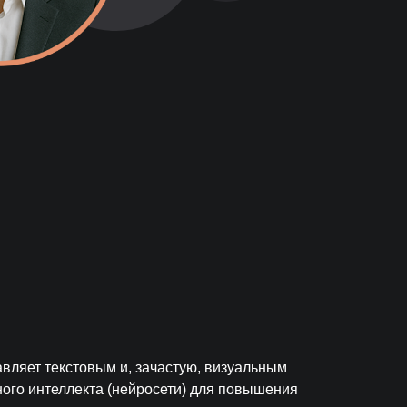
+7 846 254-51-05
Самара
+7 381 278-38-50
Омск
+7 391 263-39-48
Красноярск
+7 342 264-02-05
Пермь
+7 844 263-68-69
Волгоград
+7 473 203-08-40
Воронеж
+7 351 272-54-59
Челябинск
+7 347 213-23-50
Уфа
авляет текстовым и, зачастую, визуальным
ного интеллекта (нейросети) для повышения