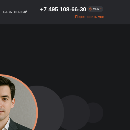
+7 495 108-66-30
МСК
БАЗА ЗНАНИЙ
Перезвонить мне
Москва
+7 495 108-66-30
+7 812 509-54-01
Санкт-Петербург
+7 383 322-56-75
Новосибирск
+7 343 293-47-54
Екатеринбург
+7 843 216-81-02
Казань
+7 831 262-65-48
Нижний Новгород
+7 861 256-05-27
Краснодар
+7 863 333-80-97
Ростов-на-Дону