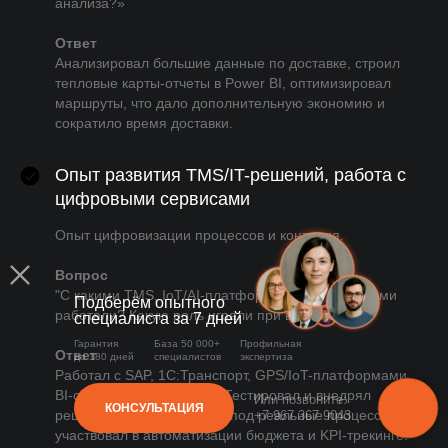
анализа?»
Ответ
Анализировал большие данные по доставке, строил
тепловые карты-отчеты в Power BI, оптимизировал
маршруты, что дало дополнительную экономию и
сократило время доставки.
Опыт развития TMS/IT-решений, работа с
цифровыми сервисами
Опыт цифровизации процессов и контроля.
Вопрос
"С какими TMS, IoT/AI-платформами, BI-системами
Подберём опытного
работали? Какую роль играли при внедрении?"
специалиста за 7 дней
Гарантия
База 50 000+
Профильная
Ответ
до 180 дней
специалистов
экспертиза
Работал с SAP, 1С:Транспорт, GPS/IoT-платформами,
BI-системами (Power BI). Тестировал и внедрял
Или позвоните:
КОНСУЛЬТАЦИЯ
решения, адаптировал их под реальные процессы,
+7 967 367 9043
участвовал в автоматизации бюджета и KPI-трекинге.