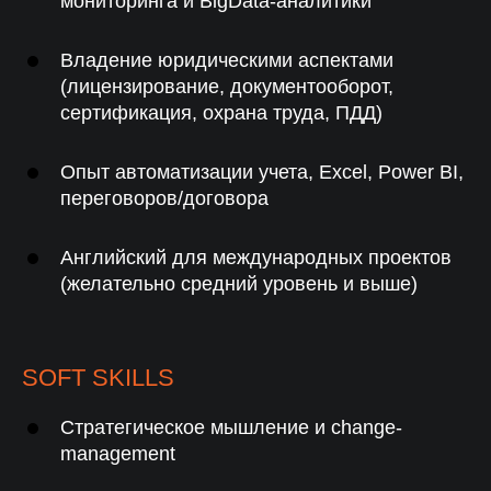
мониторинга и BigData-аналитики
Владение юридическими аспектами
(лицензирование, документооборот,
АКЦИЯ
сертификация, охрана труда, ПДД)
Подберем руководителя
отдела логистики за
14
Опыт автоматизации учета, Excel, Power BI,
дней
переговоров/договора
Специалист, который понимает ваши задачи
и готов приносить результат с первых дней
Английский для международных проектов
(желательно средний уровень и выше)
ПОДОБРАТЬ
SOFT SKILLS
Стратегическое мышление и change-
management